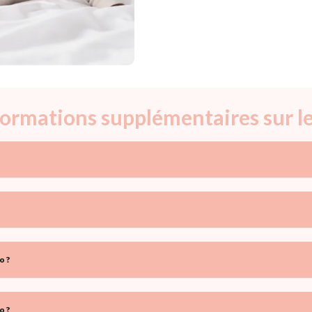
nformations supplémentaires sur l
o ?
o ?