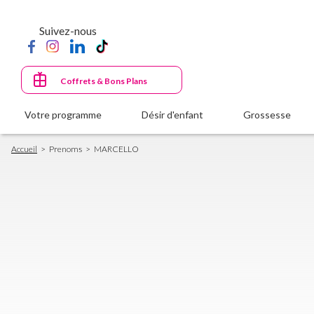
Aller
au
Suivez-nous
contenu
principal
Coffrets & Bons Plans
Votre programme
Désir d'enfant
Grossesse
Fil
Accueil
Prenoms
MARCELLO
d'Ariane