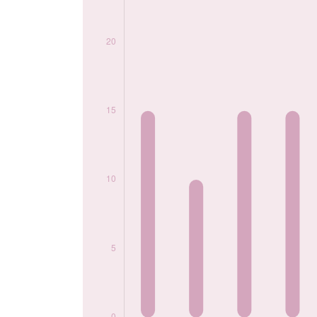
2016
20
2017
20
2018
25
2019
15
2020
20
2021
25
2022
15
2023
20
2024
15
Popularité du
prénom Marcello
par année