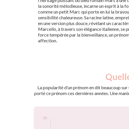
l'héritage puissant du dieu romain Mars à une 
la sonorité mélodieuse, incarne un esprit à la fo
comme un petit Marc qui porte en lui la bravou
sensibilité chaleureuse. Sa racine latine, emprei
en une version plus douce, révélant un caractèr
Marcello, à travers son élégance italienne, s
force tempérée par la bienveillance, un prénom 
affection.
Nouveaux-
Quelle
Année
nés
2009
10
La popularité d’un prénom en dit beaucoup sur s
2010
15
porté ce prénom ces dernières années. Une manière
2011
10
2012
15
2013
15
2014
10
2015
25