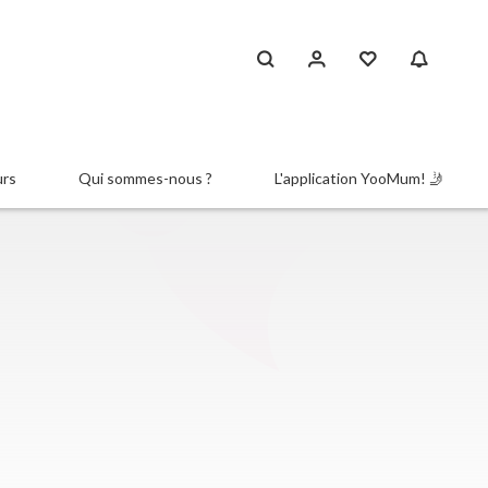
urs
Qui sommes-nous ?
L'application YooMum! 🤳