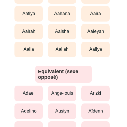
aafiya
aahana
aaira
aairah
aaisha
aaleyah
aalia
aaliah
aaliya
Equivalent (sexe
opposé)
adael
ange-louis
arizki
adelino
austyn
aïdenn