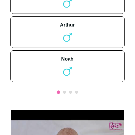
arthur
noah