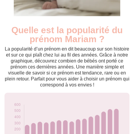
Quelle est la popularité du
Nouveaux-
Année
nés
prénom Mariam ?
2009
290
2010
275
La popularité d’un prénom en dit beaucoup sur son histoire
2011
305
et sur ce qui plaît chez lui au fil des années. Grâce à notre
graphique, découvrez combien de bébés ont porté ce
2012
325
prénom ces dernières années. Une manière simple et
2013
315
visuelle de savoir si ce prénom est tendance, rare ou en
2014
330
plein retour. Parfait pour vous aider à choisir un prénom qui
2015
350
correspond à vos envies !
2016
350
2017
330
2018
365
2019
375
2020
410
2021
435
2022
490
2023
530