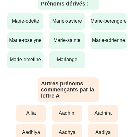
Prénoms dérivés :
marie-odette
marie-xaviere
marie-berengere
marie-roselyne
marie-sainte
marie-adrienne
marie-emeline
mariange
Autres prénoms
commençants par la
lettre A
a'lia
aadhini
aadhira
aadhiya
aadhya
aadiya