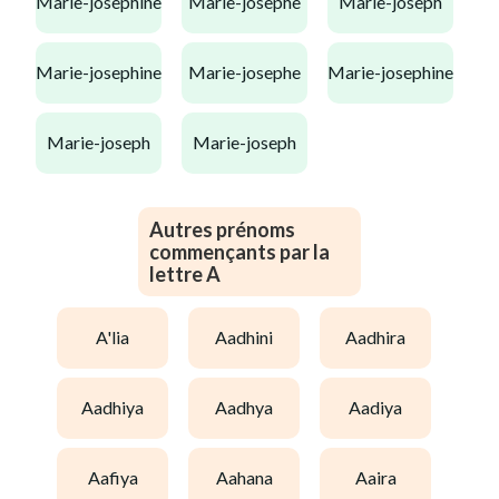
marie-josephine
marie-josephe
marie-joseph
marie-josephine
marie-josephe
marie-josephine
marie-joseph
marie-joseph
Autres prénoms
commençants par la
lettre A
a'lia
aadhini
aadhira
aadhiya
aadhya
aadiya
aafiya
aahana
aaira