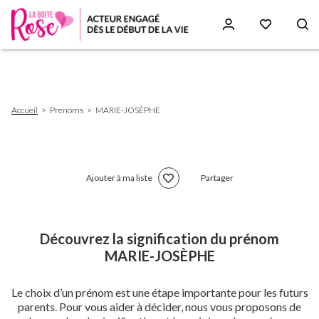
Aller
au
contenu
principal
Fil
Accueil
Prenoms
MARIE-JOSÈPHE
d'Ariane
Ajouter à ma liste
Partager
Découvrez la signification du prénom
MARIE-JOSÈPHE
Le choix d’un prénom est une étape importante pour les futurs
parents. Pour vous aider à décider, nous vous proposons de