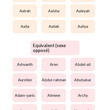
aairah
aaisha
aaleyah
aalia
aaliah
aaliya
Equivalent (sexe
opposé)
ashvanth
aren
abdel-ali
aurelien
abdul-rahman
abubakar
adam-yanis
aimene
archy