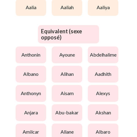
aalia
aaliah
aaliya
Equivalent (sexe
opposé)
anthonin
ayoune
abdelhalime
albano
alihan
aadhith
anthonyn
aisam
alexys
anjara
abu-bakar
akshan
amilcar
allane
albaro