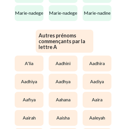
marie-nadege
marie-nadege
marie-nadine
Autres prénoms
commençants par la
lettre A
a'lia
aadhini
aadhira
aadhiya
aadhya
aadiya
aafiya
aahana
aaira
aairah
aaisha
aaleyah