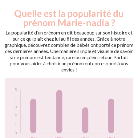
Quelle est la popularité du
Nouveaux-
Année
nés
prénom Marie-nadia ?
1965
4
1966
5
La popularité d’un prénom en dit beaucoup sur son histoire et
1967
3
sur ce qui plaît chez lui au fil des années. Grâce à notre
graphique, découvrez combien de bébés ont porté ce prénom
1971
4
ces dernières années. Une manière simple et visuelle de savoir
Popularité du
si ce prénom est tendance, rare ou en plein retour. Parfait
prénom Marie-
pour vous aider à choisir un prénom qui correspond à vos
nadia par année
envies !