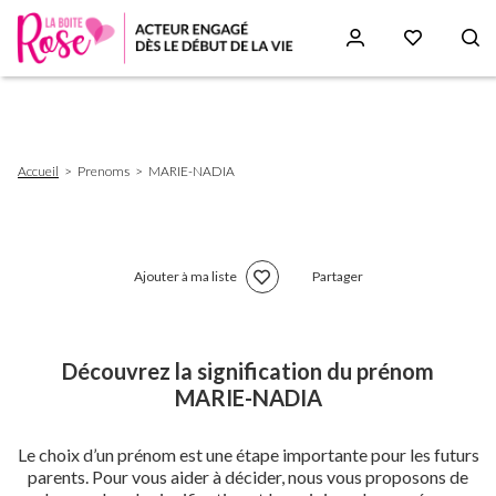
Aller
au
contenu
principal
Fil
Accueil
Prenoms
MARIE-NADIA
d'Ariane
Ajouter à ma liste
Partager
Découvrez la signification du prénom
MARIE-NADIA
Le choix d’un prénom est une étape importante pour les futurs
parents. Pour vous aider à décider, nous vous proposons de