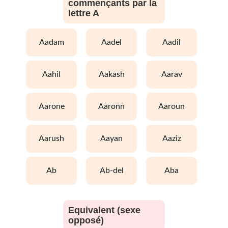
commençants par la
lettre A
aadam
aadel
aadil
aahil
aakash
aarav
aarone
aaronn
aaroun
aarush
aayan
aaziz
ab
ab-del
aba
Equivalent (sexe
opposé)