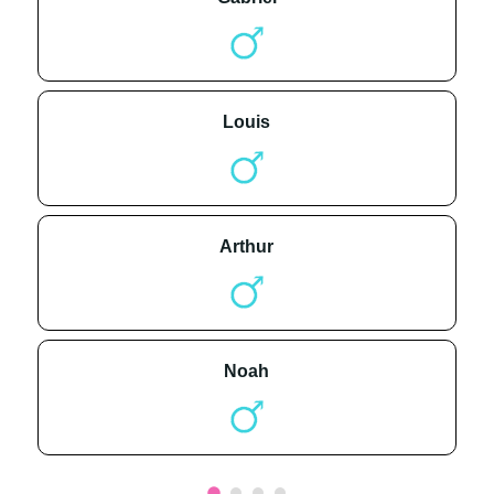
louis
arthur
noah