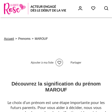
Aller
au
contenu
principal
Fil
Accueil
Prenoms
MAROUF
d'Ariane
Ajouter à ma liste
Partager
Découvrez la signification du prénom
MAROUF
Le choix d’un prénom est une étape importante pour les
futurs parents. Pour vous aider à décider, nous vous