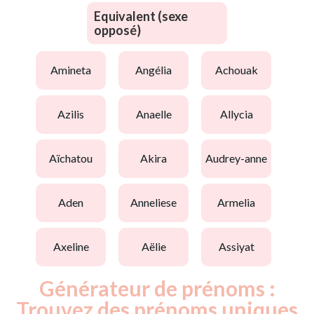
Equivalent (sexe
opposé)
amineta
angélia
achouak
azilis
anaelle
allycia
aïchatou
akira
audrey-anne
aden
anneliese
armelia
axeline
aëlie
assiyat
Générateur de prénoms :
Trouvez des prénoms uniques