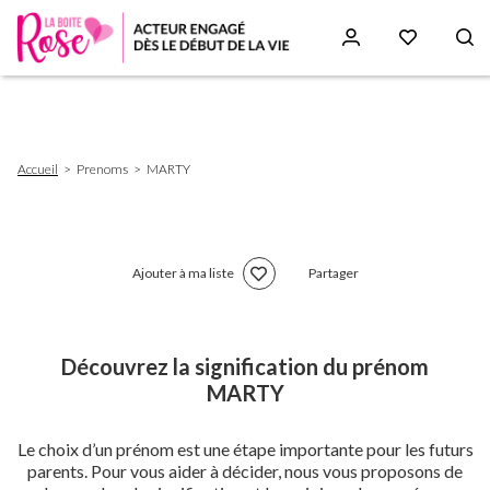
Aller
au
contenu
principal
Fil
Accueil
Prenoms
MARTY
d'Ariane
Ajouter à ma liste
Partager
Découvrez la signification du prénom
MARTY
Le choix d’un prénom est une étape importante pour les futurs
parents. Pour vous aider à décider, nous vous proposons de