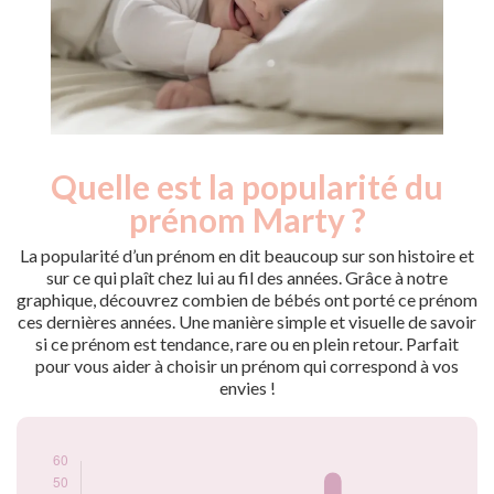
Quelle est la popularité du
Nouveaux-
Année
nés
prénom Marty ?
2009
20
2010
15
La popularité d’un prénom en dit beaucoup sur son histoire et
2011
20
sur ce qui plaît chez lui au fil des années. Grâce à notre
graphique, découvrez combien de bébés ont porté ce prénom
2012
15
ces dernières années. Une manière simple et visuelle de savoir
2013
15
si ce prénom est tendance, rare ou en plein retour. Parfait
2014
30
pour vous aider à choisir un prénom qui correspond à vos
2015
30
envies !
2016
35
2017
35
2018
30
2019
35