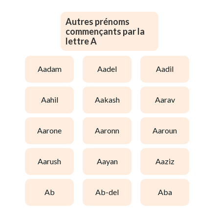
Autres prénoms
commençants par la
lettre A
aadam
aadel
aadil
aahil
aakash
aarav
aarone
aaronn
aaroun
aarush
aayan
aaziz
ab
ab-del
aba