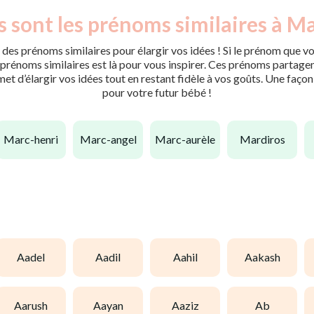
 sont les prénoms similaires à M
des prénoms similaires pour élargir vos idées ! Si le prénom que vo
rénoms similaires est là pour vous inspirer. Ces prénoms partagent 
met d’élargir vos idées tout en restant fidèle à vos goûts. Une faço
pour votre futur bébé !
marc-henri
marc-angel
marc-aurèle
mardiros
aadel
aadil
aahil
aakash
aarush
aayan
aaziz
ab