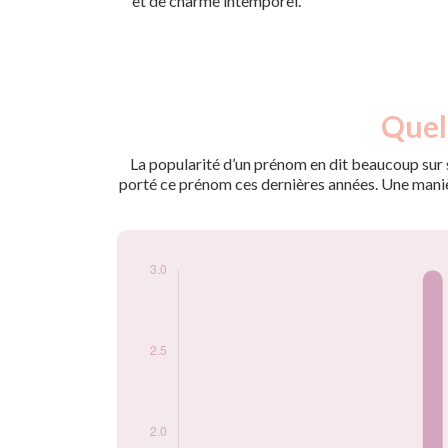
et de charme intemporel.
Nouveaux-
Quel
Année
nés
2003
3
La popularité d’un prénom en dit beaucoup sur s
2008
3
porté ce prénom ces dernières années. Une manière
Popularité du
prénom Maryo par
année