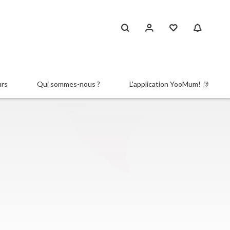
urs
Qui sommes-nous ?
L'application YooMum! 🤳