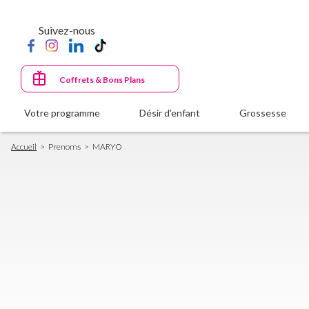
Aller
au
Suivez-nous
contenu
principal
Coffrets & Bons Plans
Votre programme
Désir d'enfant
Grossesse
Fil
Accueil
Prenoms
MARYO
d'Ariane