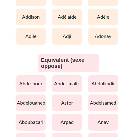
addison
adélaïde
adèle
adile
adji
adonay
Equivalent (sexe
opposé)
abde-nour
abdel-malik
abdulkadir
abdelouaheb
astor
abdelsamed
aboubacari
arpad
anay