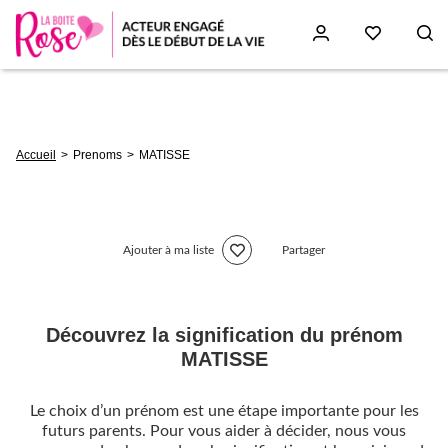
Aller
au
contenu
principal
Fil
Accueil
Prenoms
MATISSE
d'Ariane
Ajouter à ma liste
Partager
Découvrez la signification du prénom
MATISSE
Le choix d’un prénom est une étape importante pour les
futurs parents. Pour vous aider à décider, nous vous