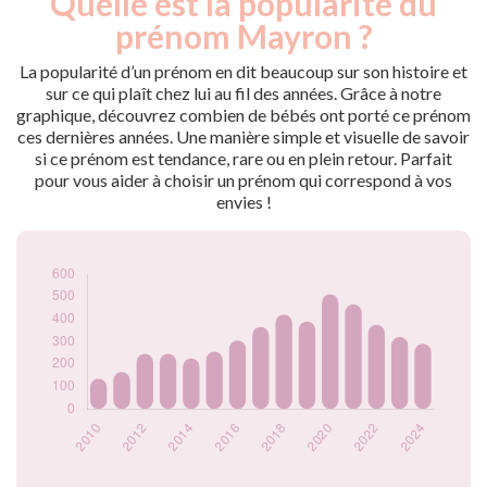
Quelle est la popularité du
Année
nés
prénom Mayron ?
2009
155
2010
135
La popularité d’un prénom en dit beaucoup sur son histoire et
2011
165
sur ce qui plaît chez lui au fil des années. Grâce à notre
graphique, découvrez combien de bébés ont porté ce prénom
2012
245
ces dernières années. Une manière simple et visuelle de savoir
2013
245
si ce prénom est tendance, rare ou en plein retour. Parfait
2014
225
pour vous aider à choisir un prénom qui correspond à vos
2015
255
envies !
2016
305
2017
365
2018
420
2019
390
2020
510
2021
465
2022
375
2023
320
2024
290
Popularité du
prénom Mayron
par année