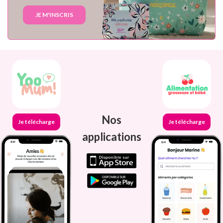
JE M'INSCRIS
Nos
Je télécharge
Je télécharge
applications