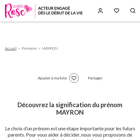
Aller
au
contenu
principal
Fil
Accueil
Prenoms
MAYRON
d'Ariane
Ajouter à ma liste
Partager
Découvrez la signification du prénom
MAYRON
Le choix d’un prénom est une étape importante pour les futurs
parents. Pour vous aider à décider, nous vous proposons de