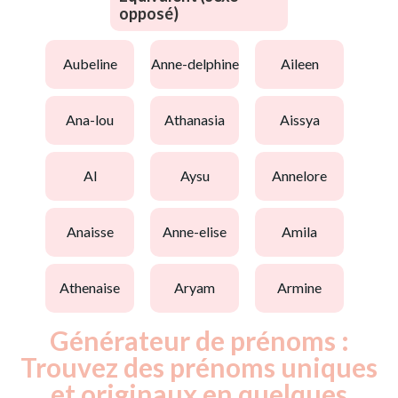
opposé)
aubeline
anne-delphine
aileen
ana-lou
athanasia
aissya
al
aysu
annelore
anaisse
anne-elise
amila
athenaise
aryam
armine
Générateur de prénoms :
Trouvez des prénoms uniques
et originaux en quelques