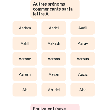
Autres prénoms
commençants par la
lettre A
aadam
aadel
aadil
aahil
aakash
aarav
aarone
aaronn
aaroun
aarush
aayan
aaziz
ab
ab-del
aba
Equivalent (sexe