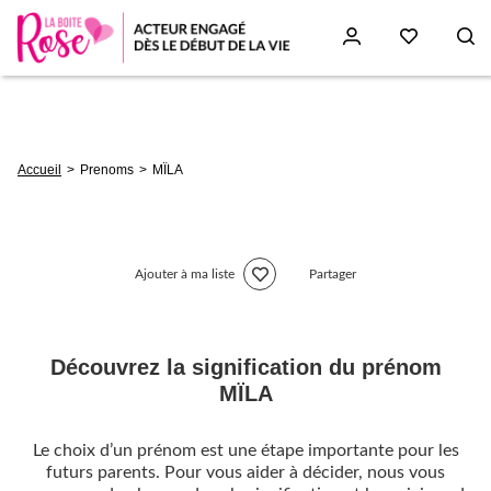
Aller
au
contenu
principal
Fil
Accueil
Prenoms
MÏLA
d'Ariane
Ajouter à ma liste
Partager
Découvrez la signification du prénom
MÏLA
Le choix d’un prénom est une étape importante pour les
futurs parents. Pour vous aider à décider, nous vous