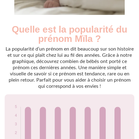
Quelle est la popularité du
Nouveaux-
Année
nés
prénom Mïla ?
2015
5
2016
5
La popularité d’un prénom en dit beaucoup sur son histoire
2017
5
et sur ce qui plaît chez lui au fil des années. Grâce à notre
graphique, découvrez combien de bébés ont porté ce
2019
5
prénom ces dernières années. Une manière simple et
2021
5
visuelle de savoir si ce prénom est tendance, rare ou en
2022
5
plein retour. Parfait pour vous aider à choisir un prénom
2024
5
qui correspond à vos envies !
Popularité du
prénom Mïla par
année