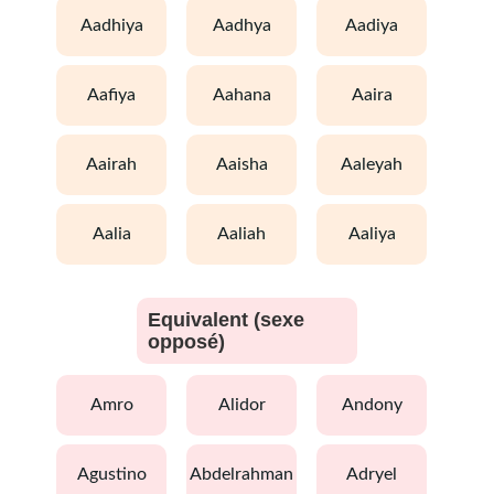
aadhiya
aadhya
aadiya
aafiya
aahana
aaira
aairah
aaisha
aaleyah
aalia
aaliah
aaliya
Equivalent (sexe
opposé)
amro
alidor
andony
agustino
abdelrahman
adryel