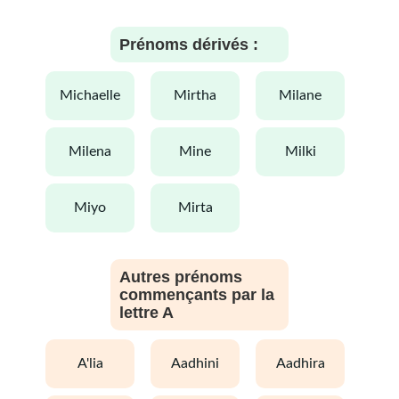
Prénoms dérivés :
michaelle
mirtha
milane
milena
mine
milki
miyo
mirta
Autres prénoms
commençants par la
lettre A
a'lia
aadhini
aadhira