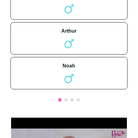
arthur
noah