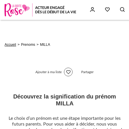
Aller
au
contenu
principal
Fil
Accueil
Prenoms
MILLA
d'Ariane
Ajouter à ma liste
Partager
Découvrez la signification du prénom
MILLA
Le choix d’un prénom est une étape importante pour les
futurs parents. Pour vous aider à décider, nous vous