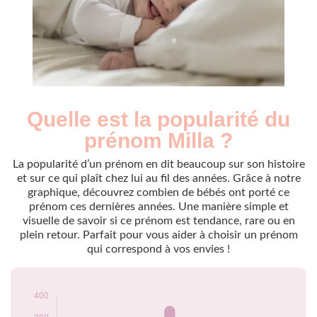
Quelle est la popularité du
Nouveaux-
Année
nés
prénom Milla ?
2009
135
2010
135
La popularité d’un prénom en dit beaucoup sur son histoire
2011
145
et sur ce qui plaît chez lui au fil des années. Grâce à notre
graphique, découvrez combien de bébés ont porté ce
2012
165
prénom ces dernières années. Une manière simple et
2013
155
visuelle de savoir si ce prénom est tendance, rare ou en
2014
185
plein retour. Parfait pour vous aider à choisir un prénom
2015
145
qui correspond à vos envies !
2016
295
2017
355
2018
245
2019
210