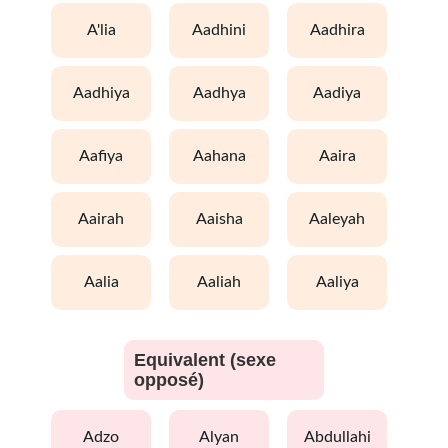
a'lia
aadhini
aadhira
aadhiya
aadhya
aadiya
aafiya
aahana
aaira
aairah
aaisha
aaleyah
aalia
aaliah
aaliya
Equivalent (sexe
opposé)
adzo
alyan
abdullahi