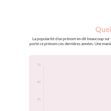
Nouveaux-
Quel
Année
nés
2010
5
La popularité d’un prénom en dit beaucoup sur s
2011
25
porté ce prénom ces dernières années. Une manière
2012
35
2013
35
2014
25
2015
40
2016
45
2017
50
2018
55
2019
60
2020
70
2021
70
2022
65
2023
70