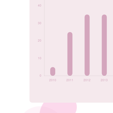
2024
65
Popularité du
prénom Moïra par
année