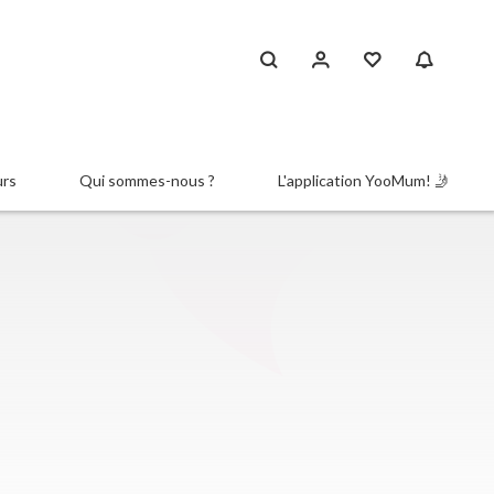
urs
Qui sommes-nous ?
L'application YooMum! 🤳