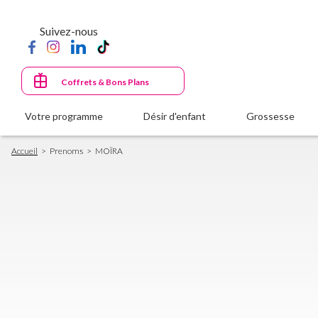
Aller
au
Suivez-nous
contenu
principal
Coffrets & Bons Plans
Votre programme
Désir d'enfant
Grossesse
Fil
Accueil
Prenoms
MOÏRA
d'Ariane