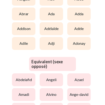
abrar
ada
adda
addison
adélaïde
adèle
adile
adji
adonay
Equivalent (sexe
opposé)
abdelafid
angeli
azael
amadi
alvino
ange-david