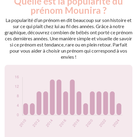
Quelle est la popularité du
Année
nés
prénom Mounira ?
2009
10
2010
5
La popularité d’un prénom en dit beaucoup sur son histoire et
2011
5
sur ce qui plaît chez lui au fil des années. Grâce à notre
graphique, découvrez combien de bébés ont porté ce prénom
2012
10
ces dernières années. Une manière simple et visuelle de savoir
2013
10
si ce prénom est tendance, rare ou en plein retour. Parfait
2014
15
pour vous aider à choisir un prénom qui correspond à vos
2015
15
envies !
2016
10
2017
15
2018
10
2019
5
2020
10
2021
10
2022
10
2023
10
2024
5
Popularité du
prénom Mounira
par année