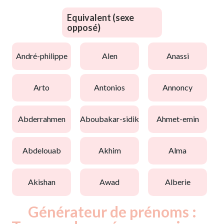
Equivalent (sexe
opposé)
andré-philippe
alen
anassi
arto
antonios
annoncy
abderrahmen
aboubakar-sidik
ahmet-emin
abdelouab
akhim
alma
akishan
awad
alberie
Générateur de prénoms :