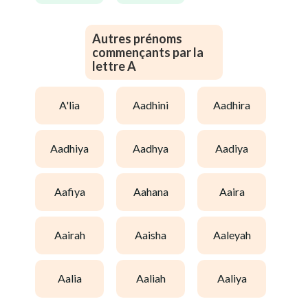
Autres prénoms
commençants par la
lettre A
a'lia
aadhini
aadhira
aadhiya
aadhya
aadiya
aafiya
aahana
aaira
aairah
aaisha
aaleyah
aalia
aaliah
aaliya