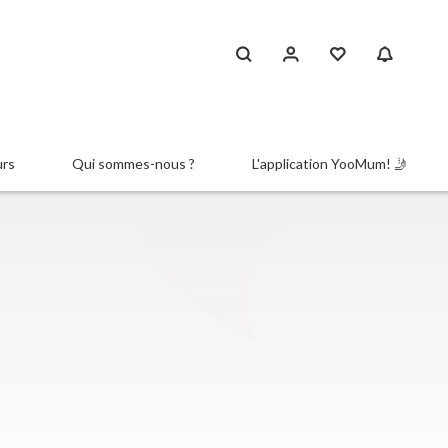
urs
Qui sommes-nous ?
L'application YooMum! 🤳