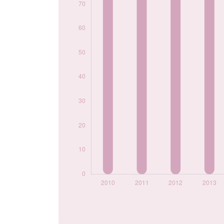
2021
60
2022
70
2023
75
2024
60
Popularité du
prénom Nadia par
année