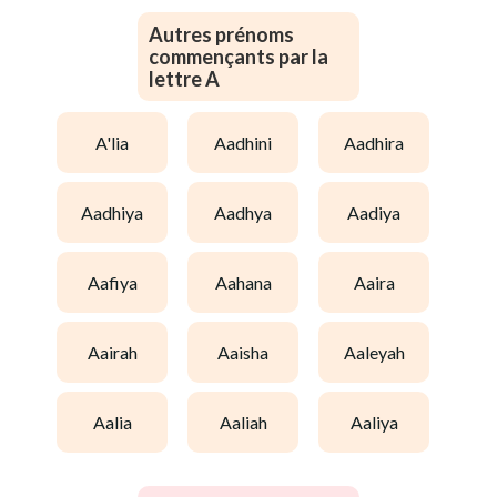
Autres prénoms
commençants par la
lettre A
a'lia
aadhini
aadhira
aadhiya
aadhya
aadiya
aafiya
aahana
aaira
aairah
aaisha
aaleyah
aalia
aaliah
aaliya