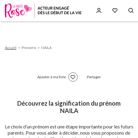
Aller
au
contenu
principal
Fil
Accueil
Prenoms
NAILA
d'Ariane
Ajouter à ma liste
Partager
Découvrez la signification du prénom
NAILA
Le choix d’un prénom est une étape importante pour les futurs
parents. Pour vous aider à décider, nous vous proposons de