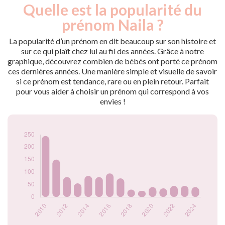
Quelle est la popularité du
Nouveaux-
Année
nés
prénom Naila ?
2009
310
2010
245
La popularité d’un prénom en dit beaucoup sur son histoire et
2011
150
sur ce qui plaît chez lui au fil des années. Grâce à notre
graphique, découvrez combien de bébés ont porté ce prénom
2012
80
ces dernières années. Une manière simple et visuelle de savoir
2013
55
si ce prénom est tendance, rare ou en plein retour. Parfait
2014
85
pour vous aider à choisir un prénom qui correspond à vos
2015
80
envies !
2016
95
2017
75
2018
30
2019
25
2020
40
2021
35
2022
45
2023
45
2024
40
Popularité du
prénom Naila par