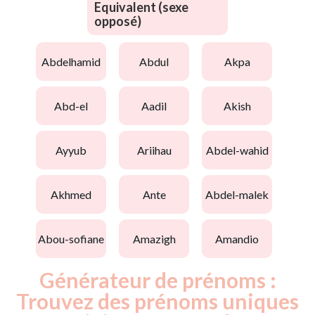
Equivalent (sexe
opposé)
abdelhamid
abdul
akpa
abd-el
aadil
akish
ayyub
ariihau
abdel-wahid
akhmed
ante
abdel-malek
abou-sofiane
amazigh
amandio
Générateur de prénoms :
Trouvez des prénoms uniques