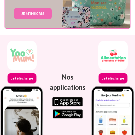
JE M'INSCRIS
Nos
Je télécharge
Je télécharge
applications