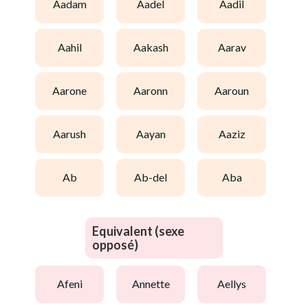
aadam
aadel
aadil
aahil
aakash
aarav
aarone
aaronn
aaroun
aarush
aayan
aaziz
ab
ab-del
aba
Equivalent (sexe
opposé)
afeni
annette
aellys