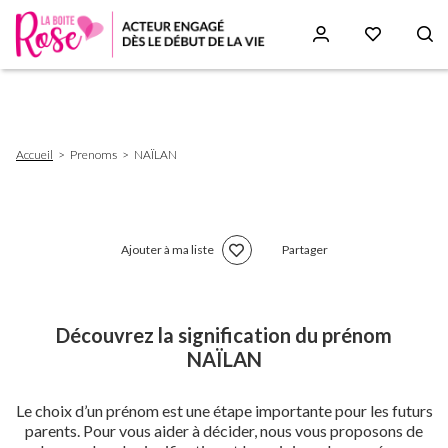
Aller
au
contenu
principal
Fil
Accueil
Prenoms
NAÏLAN
d'Ariane
Ajouter à ma liste
Partager
Découvrez la signification du prénom
NAÏLAN
Le choix d’un prénom est une étape importante pour les futurs
parents. Pour vous aider à décider, nous vous proposons de