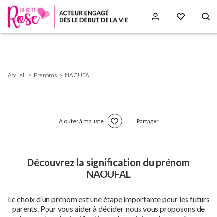
Aller
au
contenu
principal
Fil
Accueil
Prenoms
NAOUFAL
d'Ariane
Ajouter à ma liste
Partager
Découvrez la signification du prénom
NAOUFAL
Le choix d’un prénom est une étape importante pour les futurs
parents. Pour vous aider à décider, nous vous proposons de