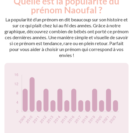
Quelle est la popularité du
Année
nés
prénom Naoufal ?
2009
10
2010
15
La popularité d’un prénom en dit beaucoup sur son histoire et
2011
5
sur ce qui plaît chez lui au fil des années. Grâce à notre
graphique, découvrez combien de bébés ont porté ce prénom
2012
10
ces dernières années. Une manière simple et visuelle de savoir
2013
5
si ce prénom est tendance, rare ou en plein retour. Parfait
2014
10
pour vous aider à choisir un prénom qui correspond à vos
2015
5
envies !
2016
10
2017
5
2018
5
2019
10
2020
5
2021
10
2023
5
Popularité du
prénom Naoufal
par année