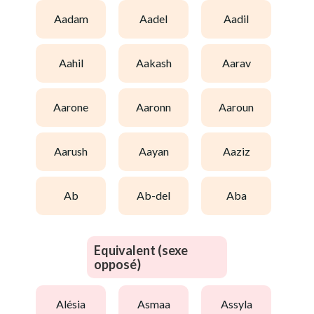
aadam
aadel
aadil
aahil
aakash
aarav
aarone
aaronn
aaroun
aarush
aayan
aaziz
ab
ab-del
aba
Equivalent (sexe
opposé)
alésia
asmaa
assyla