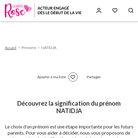
Aller
au
contenu
principal
Fil
Accueil
Prenoms
NATIDJA
d'Ariane
Ajouter à ma liste
Partager
Découvrez la signification du prénom
NATIDJA
Le choix d’un prénom est une étape importante pour les futurs
parents. Pour vous aider à décider, nous vous proposons de