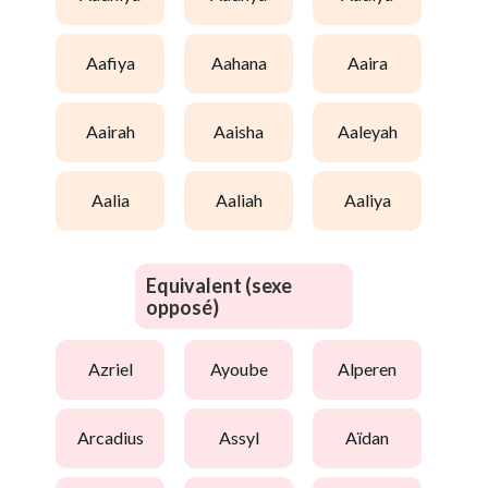
aafiya
aahana
aaira
aairah
aaisha
aaleyah
aalia
aaliah
aaliya
Equivalent (sexe
opposé)
azriel
ayoube
alperen
arcadius
assyl
aïdan