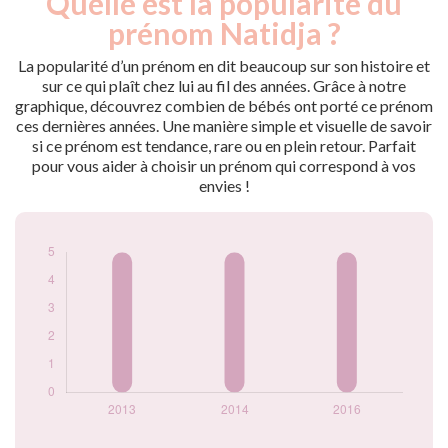
Quelle est la popularité du
Année
nés
prénom Natidja ?
2013
5
2014
5
La popularité d’un prénom en dit beaucoup sur son histoire et
2016
5
sur ce qui plaît chez lui au fil des années. Grâce à notre
graphique, découvrez combien de bébés ont porté ce prénom
Popularité du
ces dernières années. Une manière simple et visuelle de savoir
prénom Natidja
si ce prénom est tendance, rare ou en plein retour. Parfait
par année
pour vous aider à choisir un prénom qui correspond à vos
envies !