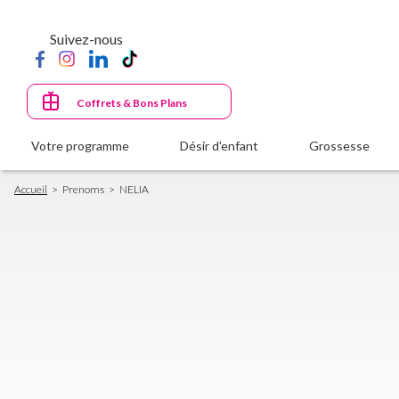
Aller
au
Suivez-nous
contenu
principal
Coffrets & Bons Plans
Votre programme
Désir d'enfant
Grossesse
Fil
Accueil
Prenoms
NELIA
d'Ariane