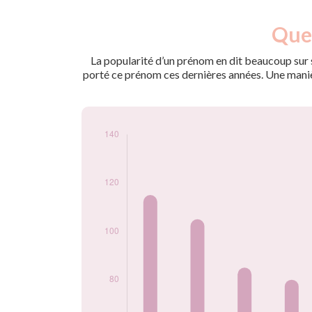
Nouveaux-
Quel
Année
nés
2009
110
La popularité d’un prénom en dit beaucoup sur s
2010
115
porté ce prénom ces dernières années. Une manière
2011
105
2012
85
2013
80
2014
120
2015
120
2016
130
2017
120
2018
100
2019
105
2020
135
2021
140
2022
110
2023
85
2024
90
Popularité du