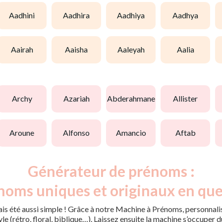
aadhini
aadhira
aadhiya
aadhya
aairah
aaisha
aaleyah
aalia
archy
azariah
abderahmane
allister
aroune
alfonso
amancio
aftab
Générateur de prénoms :
noms uniques et originaux en que
is été aussi simple ! Grâce à notre Machine à Prénoms, personnalis
tyle (rétro, floral, biblique…). Laissez ensuite la machine s’occupe