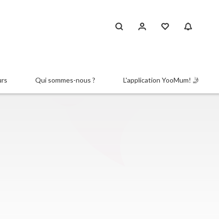
urs
Qui sommes-nous ?
L'application YooMum! 🤳