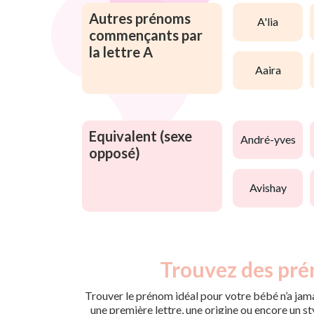
Autres prénoms
a'lia
commençants par
la lettre A
aaira
Equivalent (sexe
andré-yves
opposé)
avishay
Trouvez des pré
Trouver le prénom idéal pour votre bébé n’a jama
une première lettre, une origine ou encore un s