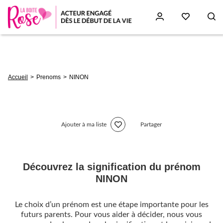
Aller
au
contenu
principal
Fil
Accueil
Prenoms
NINON
d'Ariane
Ajouter à ma liste
Partager
Découvrez la signification du prénom
NINON
Le choix d’un prénom est une étape importante pour les
futurs parents. Pour vous aider à décider, nous vous