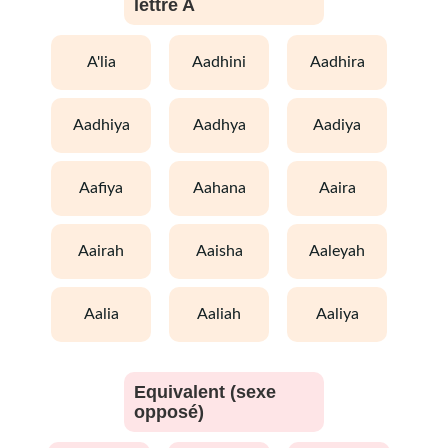
lettre A
a'lia
aadhini
aadhira
aadhiya
aadhya
aadiya
aafiya
aahana
aaira
aairah
aaisha
aaleyah
aalia
aaliah
aaliya
Equivalent (sexe
opposé)