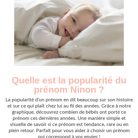
Quelle est la popularité du
Nouveaux-
Année
nés
prénom Ninon ?
2009
690
2010
710
La popularité d’un prénom en dit beaucoup sur son histoire
2011
650
et sur ce qui plaît chez lui au fil des années. Grâce à notre
graphique, découvrez combien de bébés ont porté ce
2012
635
prénom ces dernières années. Une manière simple et
2013
580
visuelle de savoir si ce prénom est tendance, rare ou en
2014
530
plein retour. Parfait pour vous aider à choisir un prénom
2015
500
qui correspond à vos envies !