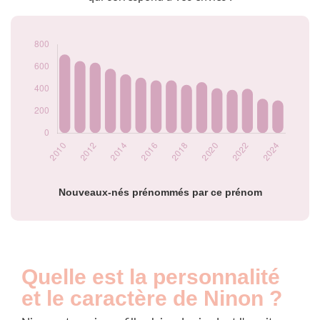
2016
475
2017
475
2018
435
2019
460
2020
405
2021
390
2022
400
2023
310
2024
295
Popularité du
prénom Ninon par
année
Nouveaux-nés prénommés par ce prénom
Quelle est la personnalité
et le caractère de Ninon ?