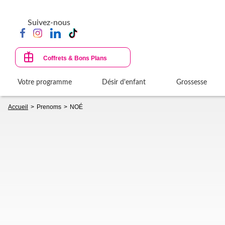
Aller
au
Suivez-nous
contenu
principal
Coffrets & Bons Plans
Votre programme
Désir d'enfant
Grossesse
Fil
Accueil
Prenoms
NOÉ
d'Ariane