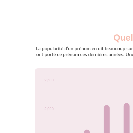
Nouveaux-
Quel
Année
nés
2009
25
La popularité d’un prénom en dit beaucoup sur 
2010
610
ont porté ce prénom ces dernières années. Une 
2011
1645
2012
2070
2013
2105
2014
2055
2015
1920
2016
1845
2017
1960
2018
2135
2019
2155
2020
2130
2021
2270
2022
2155