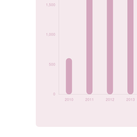
2023
1965
2024
2125
Popularité du
prénom Noé par
année