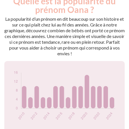
Quelle est la popularité du
Année
nés
prénom Oana ?
2009
5
2010
10
La popularité d’un prénom en dit beaucoup sur son histoire et
2011
5
sur ce qui plaît chez lui au fil des années. Grâce à notre
graphique, découvrez combien de bébés ont porté ce prénom
2012
10
ces dernières années. Une manière simple et visuelle de savoir
2013
5
si ce prénom est tendance, rare ou en plein retour. Parfait
2014
5
pour vous aider à choisir un prénom qui correspond à vos
2015
10
envies !
2016
10
2017
5
2018
10
2019
10
2020
15
2021
10
2022
10
2023
10
2024
5
Popularité du
prénom Oana par
année