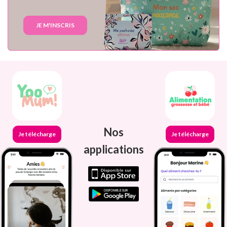
JE M'INSCRIS
Nos
Je télécharge
Je télécharge
applications