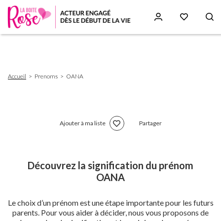
Aller
au
contenu
principal
Fil
Accueil
Prenoms
OANA
d'Ariane
Ajouter à ma liste
Partager
Découvrez la signification du prénom
OANA
Le choix d’un prénom est une étape importante pour les futurs
parents. Pour vous aider à décider, nous vous proposons de