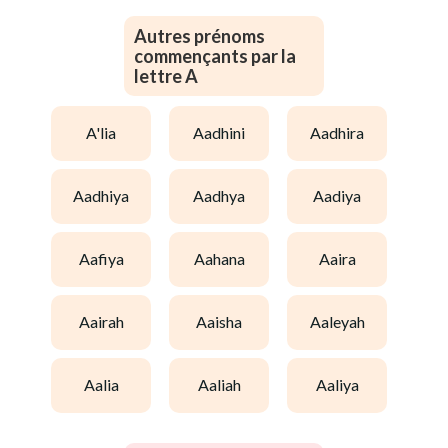
Autres prénoms
commençants par la
lettre A
a'lia
aadhini
aadhira
aadhiya
aadhya
aadiya
aafiya
aahana
aaira
aairah
aaisha
aaleyah
aalia
aaliah
aaliya