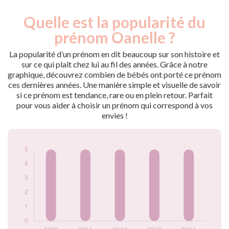
Quelle est la popularité du
Nouveaux-
Année
nés
prénom Oanelle ?
2009
5
2011
5
La popularité d’un prénom en dit beaucoup sur son histoire et
2012
5
sur ce qui plaît chez lui au fil des années. Grâce à notre
graphique, découvrez combien de bébés ont porté ce prénom
2013
5
ces dernières années. Une manière simple et visuelle de savoir
2014
5
si ce prénom est tendance, rare ou en plein retour. Parfait
Popularité du
pour vous aider à choisir un prénom qui correspond à vos
prénom Oanelle
envies !
par année