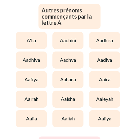
Autres prénoms
commençants par la
lettre A
a'lia
aadhini
aadhira
aadhiya
aadhya
aadiya
aafiya
aahana
aaira
aairah
aaisha
aaleyah
aalia
aaliah
aaliya