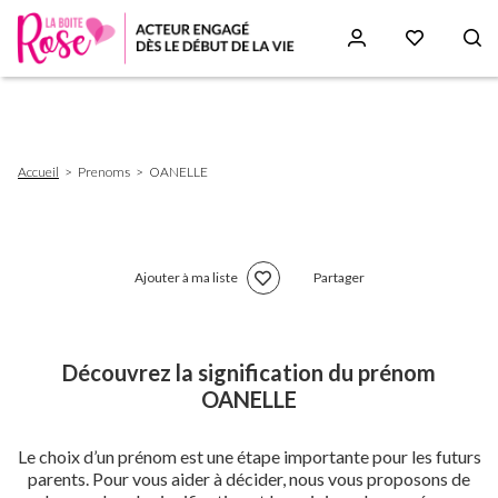
Aller
au
contenu
principal
Fil
Accueil
Prenoms
OANELLE
d'Ariane
Ajouter à ma liste
Partager
Découvrez la signification du prénom
OANELLE
Le choix d’un prénom est une étape importante pour les futurs
parents. Pour vous aider à décider, nous vous proposons de