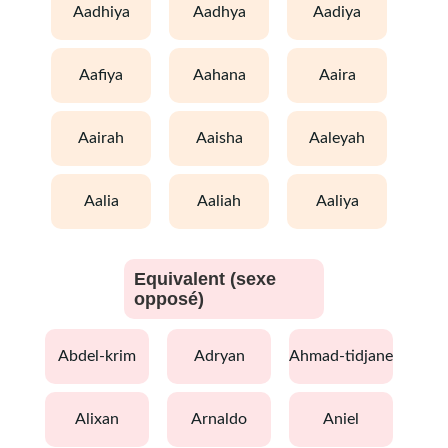
aadhiya
aadhya
aadiya
aafiya
aahana
aaira
aairah
aaisha
aaleyah
aalia
aaliah
aaliya
Equivalent (sexe
opposé)
abdel-krim
adryan
ahmad-tidjane
alixan
arnaldo
aniel