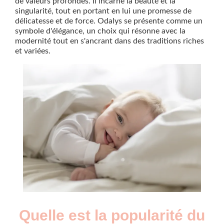
de valeurs profondes. Il incarne la beauté et la
singularité, tout en portant en lui une promesse de
délicatesse et de force. Odalys se présente comme un
symbole d'élégance, un choix qui résonne avec la
modernité tout en s'ancrant dans des traditions riches
et variées.
Quelle est la popularité du
Nouveaux-
Année
nés