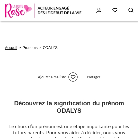
Aller
au
contenu
principal
Fil
Accueil
Prenoms
ODALYS
d'Ariane
Ajouter à ma liste
Partager
Découvrez la signification du prénom
ODALYS
Le choix d’un prénom est une étape importante pour les
futurs parents. Pour vous aider à décider, nous vous