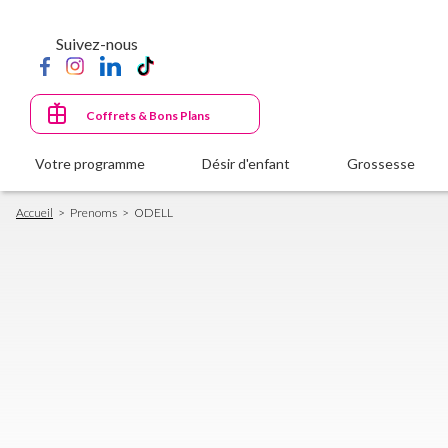
Aller
au
Suivez-nous
contenu
principal
Coffrets & Bons Plans
Votre programme
Désir d'enfant
Grossesse
Fil
Accueil
Prenoms
ODELL
d'Ariane