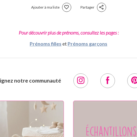
Ajouter à ma liste
Partager
Pour découvrir plus de prénoms, consultez les pages :
Prénoms filles
et
Prénoms garçons
oignez notre communauté
Échantillons