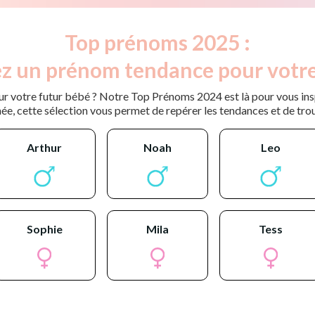
Top prénoms 2025 :
z un prénom tendance pour votre
r votre futur bébé ? Notre Top Prénoms 2024 est là pour vous inspi
ée, cette sélection vous permet de repérer les tendances et de tro
arthur
noah
leo
sophie
mila
tess