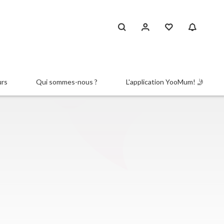
urs
Qui sommes-nous ?
L'application YooMum! 🤳