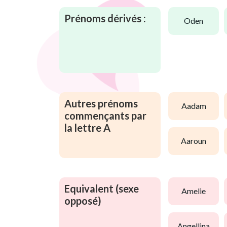
Prénoms dérivés :
oden
Autres prénoms
aadam
commençants par
la lettre A
aaroun
Equivalent (sexe
amelie
opposé)
angellina