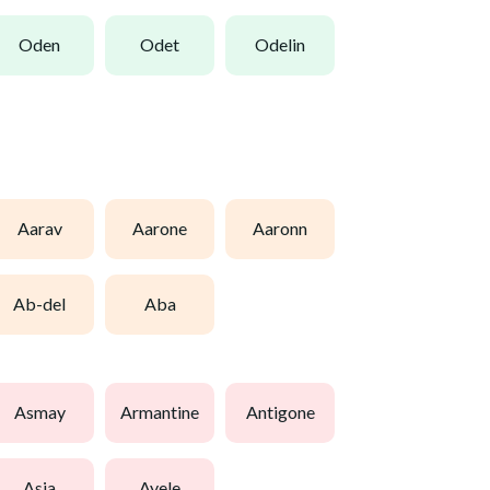
oden
odet
odelin
aarav
aarone
aaronn
ab-del
aba
asmay
armantine
antigone
asja
ayele