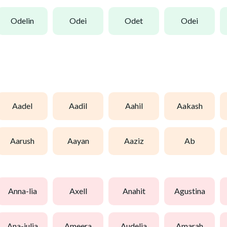
odelin
odei
odet
odei
aadel
aadil
aahil
aakash
aarush
aayan
aaziz
ab
anna-lia
axell
anahit
agustina
ana-julia
ameera
audelia
amarah