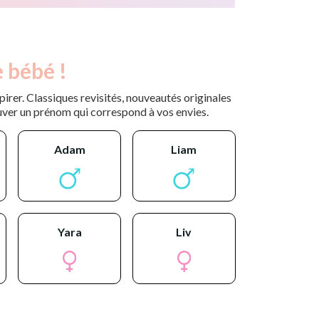
 bébé !
rer. Classiques revisités, nouveautés originales
uver un prénom qui correspond à vos envies.
adam
liam
yara
liv