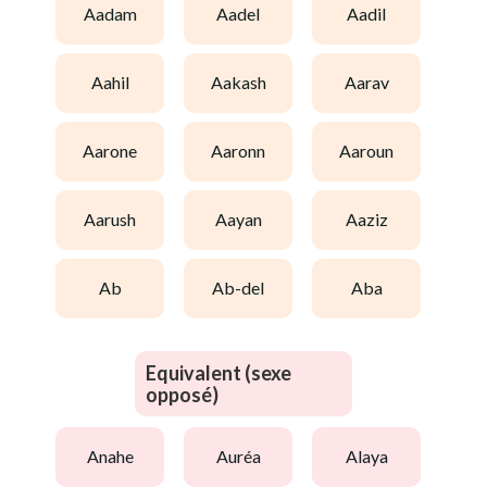
aadam
aadel
aadil
aahil
aakash
aarav
aarone
aaronn
aaroun
aarush
aayan
aaziz
ab
ab-del
aba
Equivalent (sexe
opposé)
anahe
auréa
alaya