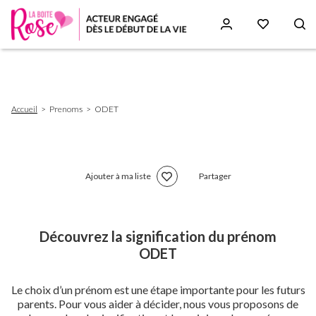
Aller
au
contenu
principal
Fil
Accueil
Prenoms
ODET
d'Ariane
Ajouter à ma liste
Partager
Découvrez la signification du prénom
ODET
Le choix d’un prénom est une étape importante pour les futurs
parents. Pour vous aider à décider, nous vous proposons de