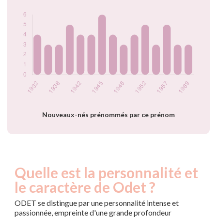
1928
6
1929
12
1930
6
1931
9
1932
4
1935
3
1938
3
1941
5
1942
4
1943
4
1945
6
Nouveaux-nés prénommés par ce prénom
1947
4
1948
3
1949
4
1952
5
1955
3
Quelle est la personnalité et
1957
5
le caractère de Odet ?
1958
3
1969
3
ODET se distingue par une personnalité intense et
passionnée, empreinte d'une grande profondeur
Popularité du