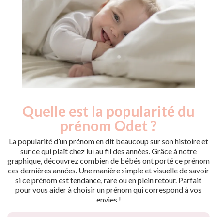
Quelle est la popularité du
Nouveaux-
Année
nés
prénom Odet ?
1902
3
1903
3
La popularité d’un prénom en dit beaucoup sur son histoire et
1914
3
sur ce qui plaît chez lui au fil des années. Grâce à notre
graphique, découvrez combien de bébés ont porté ce prénom
1915
4
ces dernières années. Une manière simple et visuelle de savoir
1921
5
si ce prénom est tendance, rare ou en plein retour. Parfait
1924
3
pour vous aider à choisir un prénom qui correspond à vos
1925
7
envies !
1926
4
1927
7