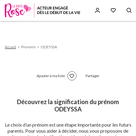
Aller
au
contenu
principal
Fil
Accueil
Prenoms
ODEYSSA
d'Ariane
Ajouter à ma liste
Partager
Découvrez la signification du prénom
ODEYSSA
Le choix d’un prénom est une étape importante pour les futurs
parents. Pour vous aider à décider, nous vous proposons de