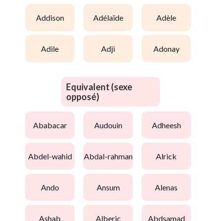
addison
adélaïde
adèle
adile
adji
adonay
Equivalent (sexe
opposé)
ababacar
audouin
adheesh
abdel-wahid
abdal-rahman
alrick
ando
ansum
alenas
ashab
alberic
abdsamad