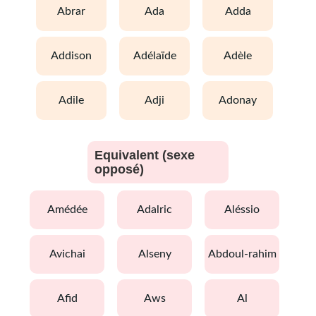
abrar
ada
adda
addison
adélaïde
adèle
adile
adji
adonay
Equivalent (sexe
opposé)
amédée
adalric
aléssio
avichai
alseny
abdoul-rahim
afid
aws
al