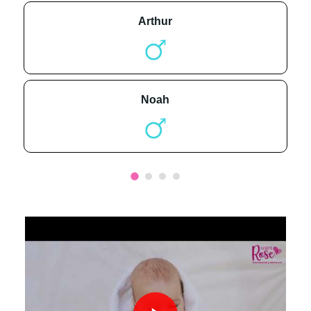
arthur
noah