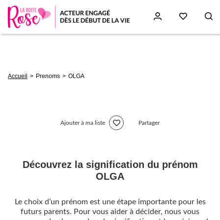
Aller
au
contenu
principal
Fil
Accueil
Prenoms
OLGA
d'Ariane
Ajouter à ma liste
Partager
Découvrez la signification du prénom
OLGA
Le choix d’un prénom est une étape importante pour les
futurs parents. Pour vous aider à décider, nous vous