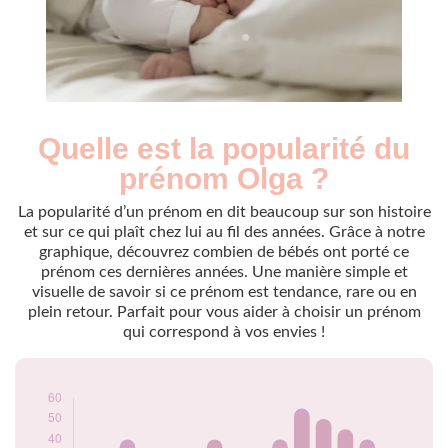
Quelle est la popularité du
Nouveaux-
Année
nés
prénom Olga ?
2009
30
2010
25
La popularité d’un prénom en dit beaucoup sur son histoire
2011
25
et sur ce qui plaît chez lui au fil des années. Grâce à notre
graphique, découvrez combien de bébés ont porté ce
2012
40
prénom ces dernières années. Une manière simple et
2013
30
visuelle de savoir si ce prénom est tendance, rare ou en
2014
20
plein retour. Parfait pour vous aider à choisir un prénom
2015
30
qui correspond à vos envies !
2016
40
2017
30
2018
35
2019
40
2020
55