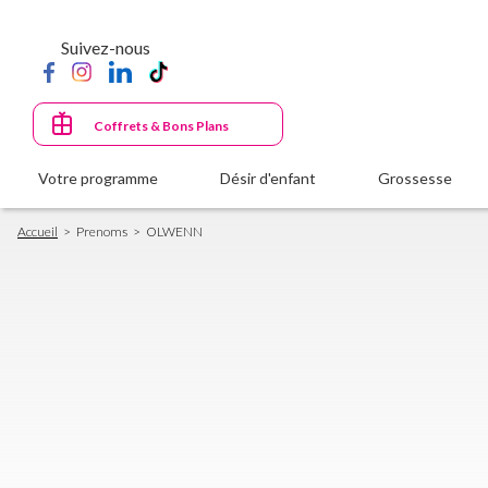
Aller
au
Suivez-nous
contenu
principal
Coffrets & Bons Plans
Votre programme
Désir d'enfant
Grossesse
Fil
Accueil
Prenoms
OLWENN
d'Ariane