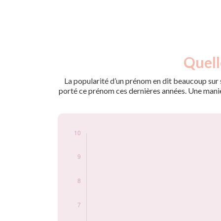
Nouveaux-
Quell
Année
nés
2009
5
La popularité d’un prénom en dit beaucoup sur s
2010
5
porté ce prénom ces dernières années. Une manière
2011
10
2012
10
2013
10
2014
5
2016
5
2019
5
2020
5
Popularité du
prénom Olwenn
par année