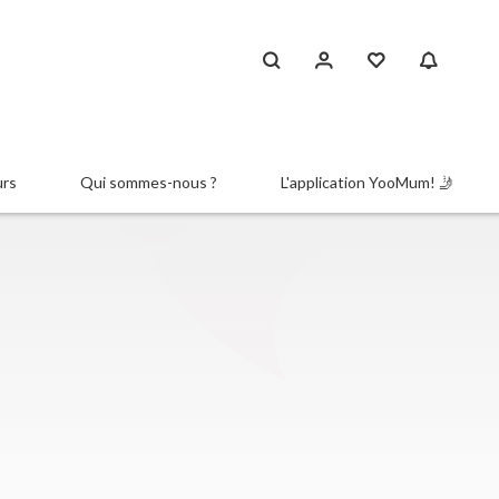
urs
Qui sommes-nous ?
L'application YooMum! 🤳