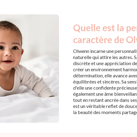
Quelle est la pe
caractère de O
Olwenn incarne une personnalit
naturelle qui attire les autres
discrète et une appréciation des
créer un environnement harmon
détermination, elle avance avec
équilibrées et sincères. Sa sens
d'elle une confidente précieuse
également une âme bienveillant
tout en restant ancrée dans ses
est un véritable reflet de douce
la beauté des moments partag