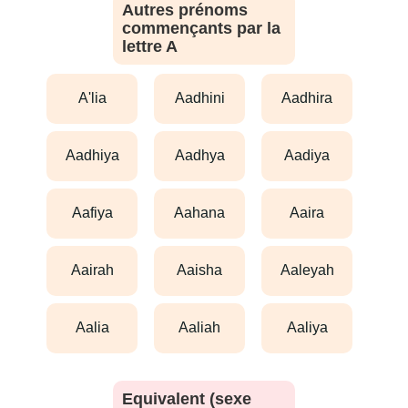
Autres prénoms
commençants par la
lettre A
a'lia
aadhini
aadhira
aadhiya
aadhya
aadiya
aafiya
aahana
aaira
aairah
aaisha
aaleyah
aalia
aaliah
aaliya
Equivalent (sexe