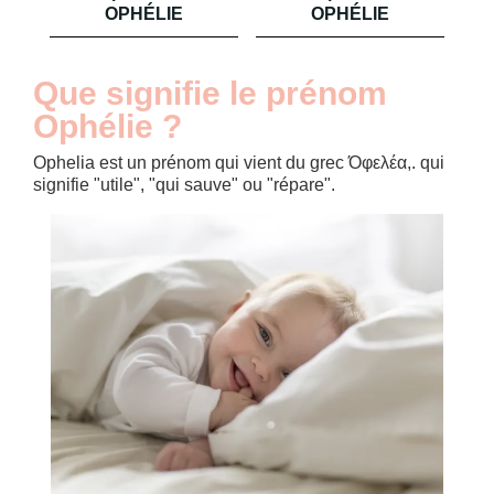
OPHÉLIE
OPHÉLIE
Que signifie le prénom
Ophélie ?
Ophelia est un prénom qui vient du grec Όφελέα,. qui
signifie "utile", "qui sauve" ou "répare".