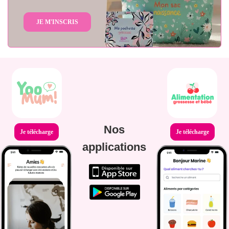
JE M'INSCRIS
Nos
Je télécharge
Je télécharge
applications