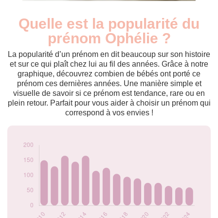
Quelle est la popularité du
Nouveaux-
Année
nés
prénom Ophélie ?
2009
265
2010
150
La popularité d’un prénom en dit beaucoup sur son histoire
2011
130
et sur ce qui plaît chez lui au fil des années. Grâce à notre
graphique, découvrez combien de bébés ont porté ce
2012
165
prénom ces dernières années. Une manière simple et
2013
145
visuelle de savoir si ce prénom est tendance, rare ou en
2014
165
plein retour. Parfait pour vous aider à choisir un prénom qui
2015
115
correspond à vos envies !
2016
125
2017
105
2018
95
2019
90
2020
75
2021
75
2022
65
2023
60
2024
60