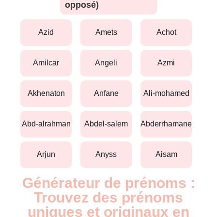
opposé)
azid
amets
achot
amilcar
angeli
azmi
akhenaton
anfane
ali-mohamed
abd-alrahman
abdel-salem
abderrhamane
arjun
anyss
aisam
Générateur de prénoms :
Trouvez des prénoms
uniques et originaux en