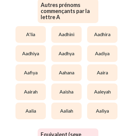
Autres prénoms
commençants par la
lettre A
a'lia
aadhini
aadhira
aadhiya
aadhya
aadiya
aafiya
aahana
aaira
aairah
aaisha
aaleyah
aalia
aaliah
aaliya
Equivalent (sexe