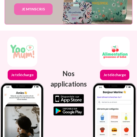
JE M'INSCRIS
Nos
Je télécharge
Je télécharge
applications