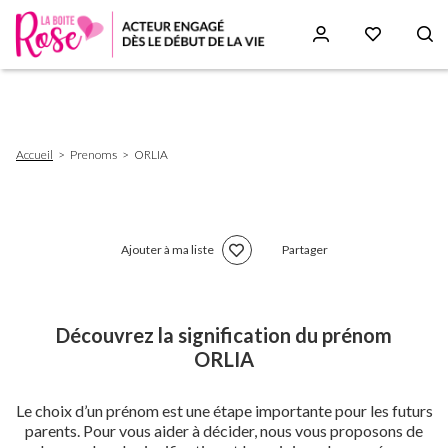
Aller
au
contenu
principal
Fil
Accueil
Prenoms
ORLIA
d'Ariane
Ajouter à ma liste
Partager
Découvrez la signification du prénom
ORLIA
Le choix d’un prénom est une étape importante pour les futurs
parents. Pour vous aider à décider, nous vous proposons de