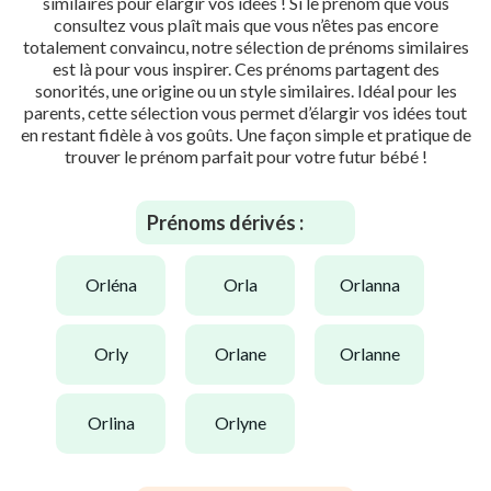
similaires pour élargir vos idées ! Si le prénom que vous
consultez vous plaît mais que vous n’êtes pas encore
totalement convaincu, notre sélection de prénoms similaires
est là pour vous inspirer. Ces prénoms partagent des
sonorités, une origine ou un style similaires. Idéal pour les
parents, cette sélection vous permet d’élargir vos idées tout
en restant fidèle à vos goûts. Une façon simple et pratique de
trouver le prénom parfait pour votre futur bébé !
Prénoms dérivés :
orléna
orla
orlanna
orly
orlane
orlanne
orlina
orlyne