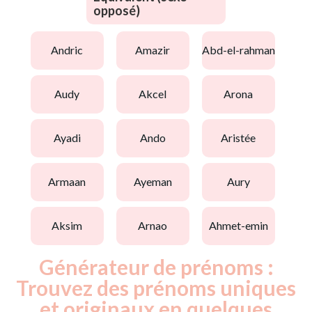
opposé)
andric
amazir
abd-el-rahman
audy
akcel
arona
ayadi
ando
aristée
armaan
ayeman
aury
aksim
arnao
ahmet-emin
Générateur de prénoms :
Trouvez des prénoms uniques
et originaux en quelques