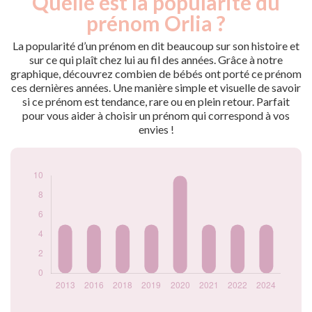
Quelle est la popularité du
Année
nés
prénom Orlia ?
2013
5
2016
5
La popularité d’un prénom en dit beaucoup sur son histoire et
2018
5
sur ce qui plaît chez lui au fil des années. Grâce à notre
graphique, découvrez combien de bébés ont porté ce prénom
2019
5
ces dernières années. Une manière simple et visuelle de savoir
2020
10
si ce prénom est tendance, rare ou en plein retour. Parfait
2021
5
pour vous aider à choisir un prénom qui correspond à vos
2022
5
envies !
2024
5
Popularité du
prénom Orlia par
année