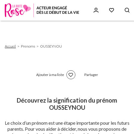
Aller
au
contenu
principal
Fil
Accueil
Prenoms
OUSSEYNOU
d'Ariane
Ajouter à ma liste
Partager
Découvrez la signification du prénom
OUSSEYNOU
Le choix d’un prénom est une étape importante pour les futurs
parents. Pour vous aider à décider, nous vous proposons de