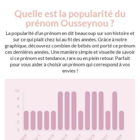
Quelle est la popularité du
Nouveaux-
Année
nés
prénom Ousseynou ?
2009
5
2010
5
La popularité d’un prénom en dit beaucoup sur son histoire et
2011
5
sur ce qui plaît chez lui au fil des années. Grâce à notre
graphique, découvrez combien de bébés ont porté ce prénom
2012
5
ces dernières années. Une manière simple et visuelle de savoir
2013
5
si ce prénom est tendance, rare ou en plein retour. Parfait
2014
10
pour vous aider à choisir un prénom qui correspond à vos
2015
10
envies !
2016
10
2017
5
2018
10
2019
10
2020
10
2021
5
2022
10
2024
5
Popularité du
prénom Ousseynou