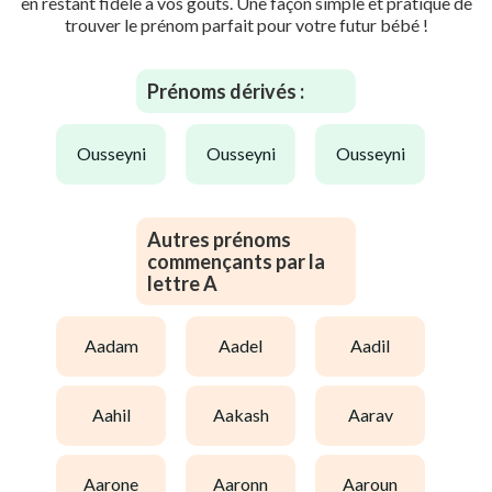
en restant fidèle à vos goûts. Une façon simple et pratique de
trouver le prénom parfait pour votre futur bébé !
Prénoms dérivés :
ousseyni
ousseyni
ousseyni
Autres prénoms
commençants par la
lettre A
aadam
aadel
aadil
aahil
aakash
aarav
aarone
aaronn
aaroun