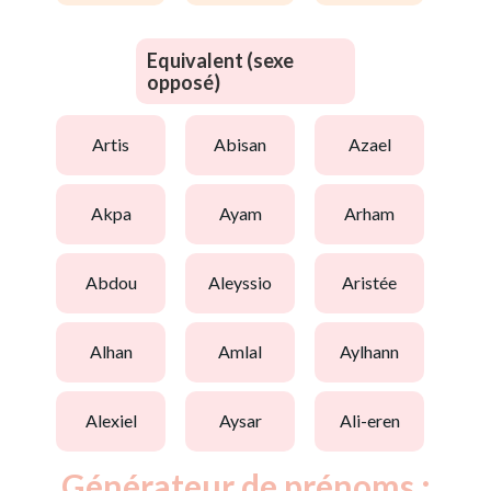
Equivalent (sexe
opposé)
artis
abisan
azael
akpa
ayam
arham
abdou
aleyssio
aristée
alhan
amlal
aylhann
alexiel
aysar
ali-eren
Générateur de prénoms :