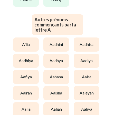
Autres prénoms
commençants par la
lettre A
a'lia
aadhini
aadhira
aadhiya
aadhya
aadiya
aafiya
aahana
aaira
aairah
aaisha
aaleyah
aalia
aaliah
aaliya