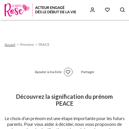
Aller
au
contenu
principal
Fil
Accueil
Prenoms
PEACE
d'Ariane
Ajouter à ma liste
Partager
Découvrez la signification du prénom
PEACE
Le choix d’un prénom est une étape importante pour les futurs
parents. Pour vous aider à décider, nous vous proposons de