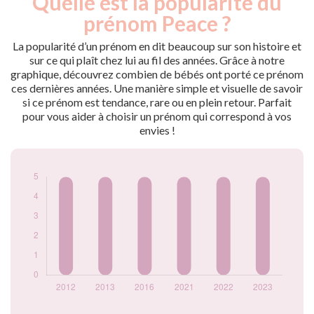
Quelle est la popularité du
Année
nés
prénom Peace ?
2012
5
2013
5
La popularité d’un prénom en dit beaucoup sur son histoire et
2016
5
sur ce qui plaît chez lui au fil des années. Grâce à notre
graphique, découvrez combien de bébés ont porté ce prénom
2021
5
ces dernières années. Une manière simple et visuelle de savoir
2022
5
si ce prénom est tendance, rare ou en plein retour. Parfait
2023
5
pour vous aider à choisir un prénom qui correspond à vos
Popularité du
envies !
prénom Peace par
année