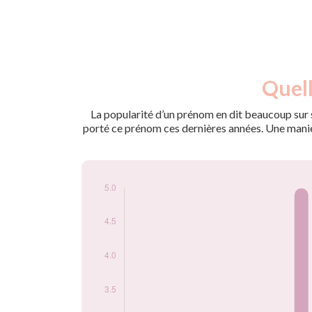
Nouveaux-
Quell
Année
nés
1974
5
La popularité d’un prénom en dit beaucoup sur s
1977
4
porté ce prénom ces dernières années. Une manière
Popularité du
prénom Pegguy
par année