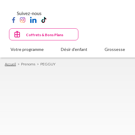
Aller
au
Suivez-nous
contenu
principal
Coffrets & Bons Plans
Votre programme
Désir d'enfant
Grossesse
Fil
Accueil
Prenoms
PEGGUY
d'Ariane