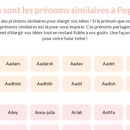
 sont les prénoms similaires à Pe
des prénoms similaires pour élargir vos idées ! Si le prénom que vo
rénoms similaires est là pour vous inspirer. Ces prénoms partagent 
met d’élargir vos idées tout en restant fidèle à vos goûts. Une faço
pour votre futur bébé !
aadam
aadarsh
aadav
aadel
aadhish
aadhith
aadil
aadish
ailey
anna-julia
ariah
anfifa