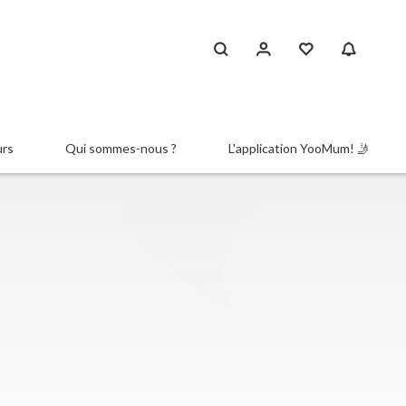
urs
Qui sommes-nous ?
L'application YooMum! 🤳