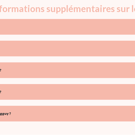
informations supplémentaires sur 
?
?
gguy ?