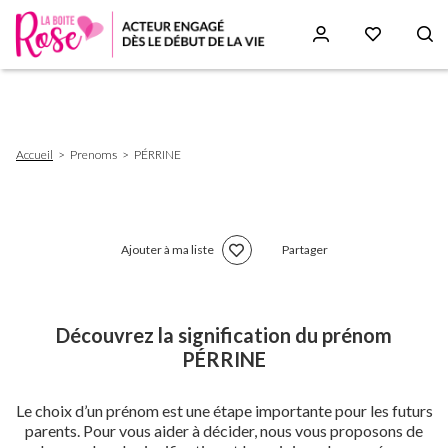
Aller
au
contenu
principal
Fil
Accueil
Prenoms
PÉRRINE
d'Ariane
Ajouter à ma liste
Partager
Découvrez la signification du prénom
PÉRRINE
Le choix d’un prénom est une étape importante pour les futurs
parents. Pour vous aider à décider, nous vous proposons de