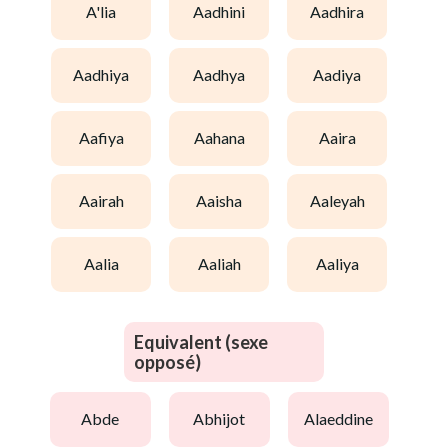
a'lia
aadhini
aadhira
aadhiya
aadhya
aadiya
aafiya
aahana
aaira
aairah
aaisha
aaleyah
aalia
aaliah
aaliya
Equivalent (sexe
opposé)
abde
abhijot
alaeddine