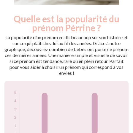
Quelle est la popularité du
Nouveaux-
Année
nés
prénom Pérrine ?
2010
5
2013
5
La popularité d’un prénom en dit beaucoup sur son histoire et
sur ce qui plaît chez lui au fil des années. Grâce à notre
Popularité du
graphique, découvrez combien de bébés ont porté ce prénom
prénom Pérrine par
ces dernières années. Une manière simple et visuelle de savoir
année
si ce prénom est tendance, rare ou en plein retour. Parfait
pour vous aider à choisir un prénom qui correspond à vos
envies !