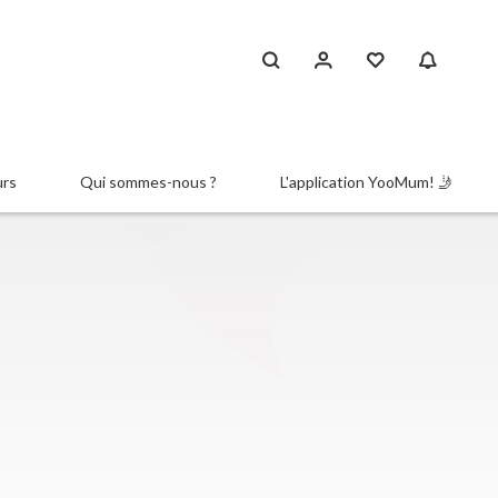
urs
Qui sommes-nous ?
L'application YooMum! 🤳