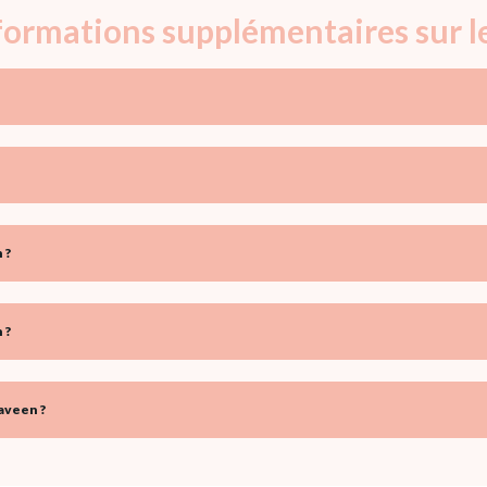
nformations supplémentaires sur 
 ?
 ?
aveen ?