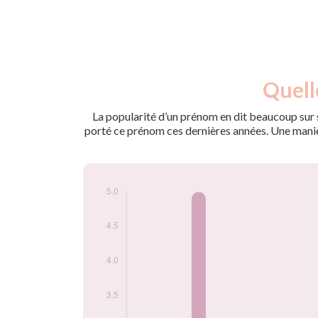
Nouveaux-
Quell
Année
nés
2009
5
La popularité d’un prénom en dit beaucoup sur s
2012
5
porté ce prénom ces dernières années. Une manière
2013
5
2014
5
2017
5
Popularité du
prénom Praveen
par année