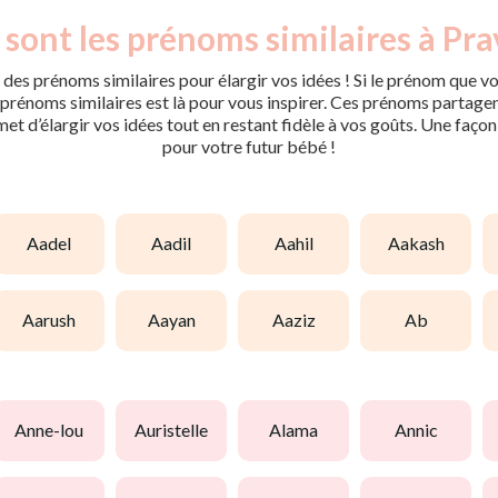
 sont les prénoms similaires à Pra
des prénoms similaires pour élargir vos idées ! Si le prénom que vo
rénoms similaires est là pour vous inspirer. Ces prénoms partagent 
met d’élargir vos idées tout en restant fidèle à vos goûts. Une faço
pour votre futur bébé !
aadel
aadil
aahil
aakash
aarush
aayan
aaziz
ab
anne-lou
auristelle
alama
annic