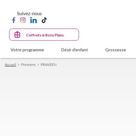
Aller
au
Suivez-nous
contenu
principal
Coffrets & Bons Plans
Votre programme
Désir d'enfant
Grossesse
Fil
Accueil
Prenoms
PRAVEEN
d'Ariane