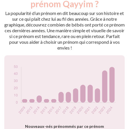
prénom Qayyim ?
2009
5
2013
5
La popularité d’un prénom en dit beaucoup sur son histoire et
2014
10
sur ce qui plaît chez lui au fil des années. Grâce à notre
graphique, découvrez combien de bébés ont porté ce prénom
2015
5
ces dernières années. Une manière simple et visuelle de savoir
2016
5
si ce prénom est tendance, rare ou en plein retour. Parfait
2017
15
pour vous aider à choisir un prénom qui correspond à vos
2018
15
envies !
2019
20
2020
25
2021
25
2022
20
2023
45
2024
50
Popularité du
prénom Qayyim
par année
Nouveaux-nés prénommés par ce prénom