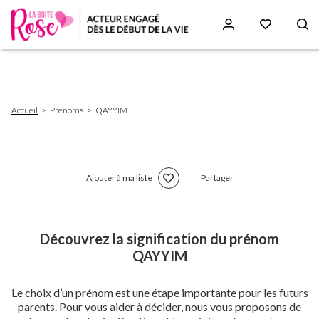
Aller
au
contenu
principal
Fil
Accueil
Prenoms
QAYYIM
d'Ariane
Ajouter à ma liste
Partager
Découvrez la signification du prénom
QAYYIM
Le choix d’un prénom est une étape importante pour les futurs
parents. Pour vous aider à décider, nous vous proposons de