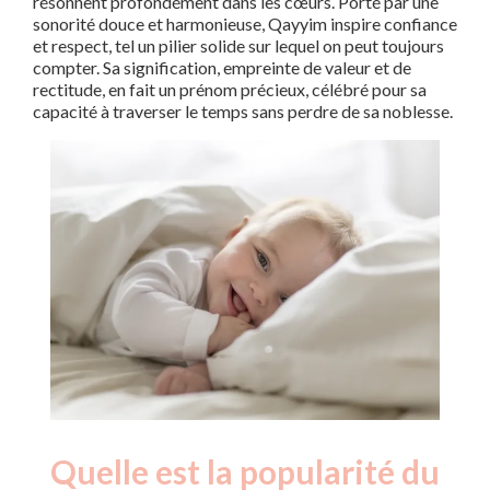
résonnent profondément dans les cœurs. Porté par une
sonorité douce et harmonieuse, Qayyim inspire confiance
et respect, tel un pilier solide sur lequel on peut toujours
compter. Sa signification, empreinte de valeur et de
rectitude, en fait un prénom précieux, célébré pour sa
capacité à traverser le temps sans perdre de sa noblesse.
Quelle est la popularité du
Nouveaux-
Année
nés