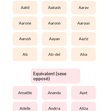
aahil
aakash
aarav
aarone
aaronn
aaroun
aarush
aayan
aaziz
ab
ab-del
aba
Equivalent (sexe
opposé)
amaëlle
ananda
ayet
adelle
andrra
aliza