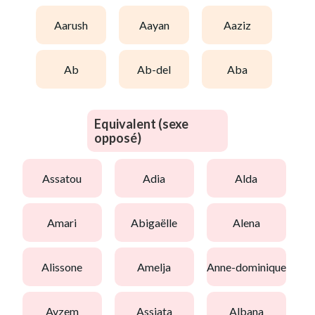
aarush
aayan
aaziz
ab
ab-del
aba
Equivalent (sexe
opposé)
assatou
adia
alda
amari
abigaëlle
alena
alissone
amelja
anne-dominique
avzem
assiata
albana