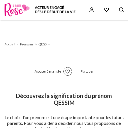
Aller
au
contenu
principal
Fil
Accueil
Prenoms
QESSIM
d'Ariane
Ajouter à ma liste
Partager
Découvrez la signification du prénom
QESSIM
Le choix d’un prénom est une étape importante pour les futurs
parents. Pour vous aider à décider, nous vous proposons de