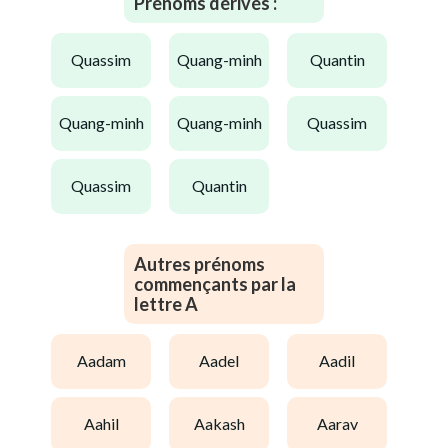
Prénoms dérivés :
quassim
quang-minh
quantin
quang-minh
quang-minh
quassim
quassim
quantin
Autres prénoms
commençants par la
lettre A
aadam
aadel
aadil
aahil
aakash
aarav