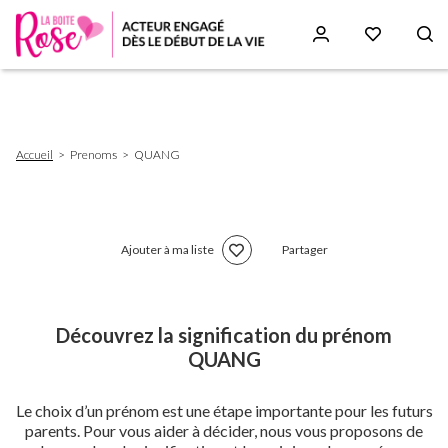
Aller
au
contenu
principal
Fil
Accueil
Prenoms
QUANG
d'Ariane
Ajouter à ma liste
Partager
Découvrez la signification du prénom
QUANG
Le choix d’un prénom est une étape importante pour les futurs
parents. Pour vous aider à décider, nous vous proposons de