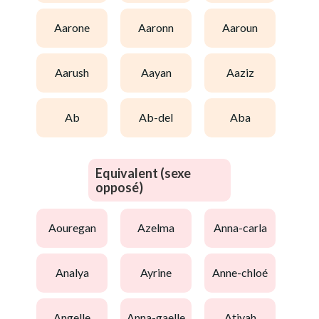
aarone
aaronn
aaroun
aarush
aayan
aaziz
ab
ab-del
aba
Equivalent (sexe
opposé)
aouregan
azelma
anna-carla
analya
ayrine
anne-chloé
angelle
anna-gaelle
atiyah