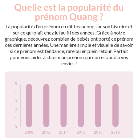
Quelle est la popularité du
Nouveaux-
Année
nés
prénom Quang ?
2009
5
2012
5
La popularité d’un prénom en dit beaucoup sur son histoire et
2014
5
sur ce qui plaît chez lui au fil des années. Grâce à notre
graphique, découvrez combien de bébés ont porté ce prénom
2015
5
ces dernières années. Une manière simple et visuelle de savoir
2016
5
si ce prénom est tendance, rare ou en plein retour. Parfait
2018
5
pour vous aider à choisir un prénom qui correspond à vos
Popularité du
envies !
prénom Quang par
année