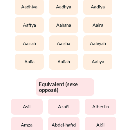
aadhiya
aadhya
aadiya
aafiya
aahana
aaira
aairah
aaisha
aaleyah
aalia
aaliah
aaliya
Equivalent (sexe
opposé)
asil
azaël
albertin
amza
abdel-hafid
akil