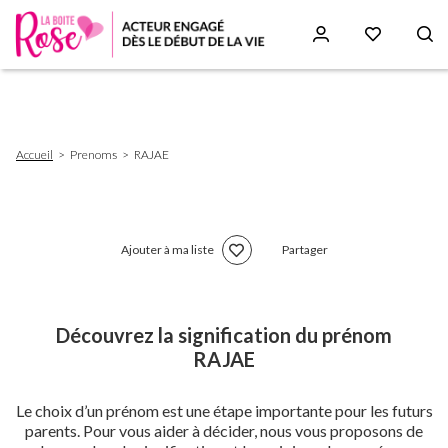
Aller
au
contenu
principal
Fil
Accueil
Prenoms
RAJAE
d'Ariane
Ajouter à ma liste
Partager
Découvrez la signification du prénom
RAJAE
Le choix d’un prénom est une étape importante pour les futurs
parents. Pour vous aider à décider, nous vous proposons de