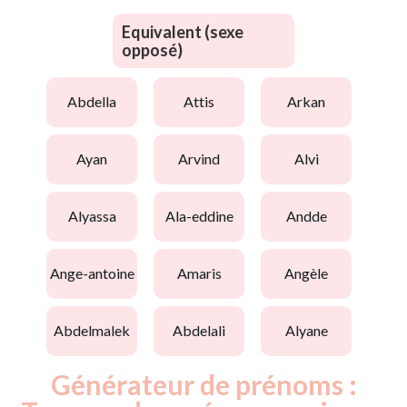
Equivalent (sexe
opposé)
abdella
attis
arkan
ayan
arvind
alvi
alyassa
ala-eddine
andde
ange-antoine
amaris
angèle
abdelmalek
abdelali
alyane
Générateur de prénoms :