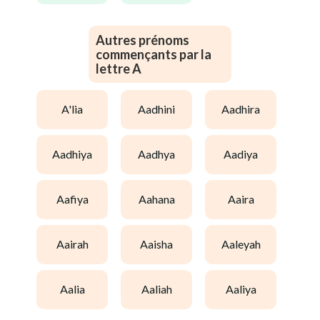
Autres prénoms
commençants par la
lettre A
a'lia
aadhini
aadhira
aadhiya
aadhya
aadiya
aafiya
aahana
aaira
aairah
aaisha
aaleyah
aalia
aaliah
aaliya