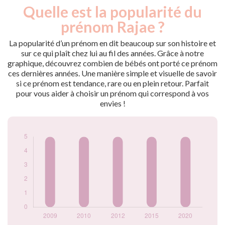
Quelle est la popularité du
Nouveaux-
Année
nés
prénom Rajae ?
2009
5
2010
5
La popularité d’un prénom en dit beaucoup sur son histoire et
2012
5
sur ce qui plaît chez lui au fil des années. Grâce à notre
graphique, découvrez combien de bébés ont porté ce prénom
2015
5
ces dernières années. Une manière simple et visuelle de savoir
2020
5
si ce prénom est tendance, rare ou en plein retour. Parfait
Popularité du
pour vous aider à choisir un prénom qui correspond à vos
prénom Rajae par
envies !
année