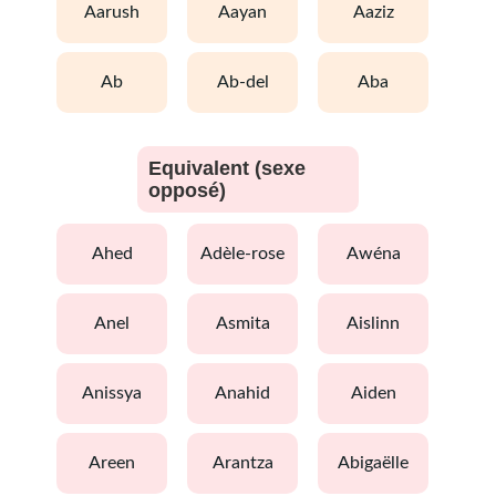
aarush
aayan
aaziz
ab
ab-del
aba
Equivalent (sexe
opposé)
ahed
adèle-rose
awéna
anel
asmita
aislinn
anissya
anahid
aiden
areen
arantza
abigaëlle