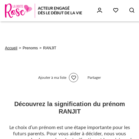
Aller
au
contenu
principal
Fil
Accueil
Prenoms
RANJIT
d'Ariane
Ajouter à ma liste
Partager
Découvrez la signification du prénom
RANJIT
Le choix d’un prénom est une étape importante pour les
futurs parents. Pour vous aider à décider, nous vous