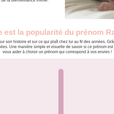
de la bienveillance infinie.
e est la popularité du prénom R
r son histoire et sur ce qui plaît chez lui au fil des années. 
es. Une manière simple et visuelle de savoir si ce prénom est te
vous aider à choisir un prénom qui correspond à vos envies !