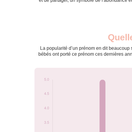
et de partager, un symbole de l'abondance et 
Nouveaux-
Quell
Année
nés
2014
5
La popularité d’un prénom en dit beaucoup su
2020
5
bébés ont porté ce prénom ces dernières anné
2021
5
Popularité du
prénom Razak par
année