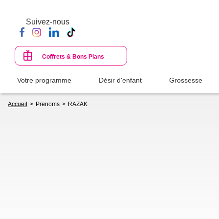
Aller
au
Suivez-nous
contenu
principal
Coffrets & Bons Plans
Votre programme
Désir d'enfant
Grossesse
Fil
Accueil
Prenoms
RAZAK
d'Ariane