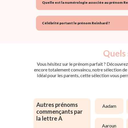
Quelle est la numérologie associée au prénom Re
Célébrité portant le prénom Reinhard ?
Quels 
Vous hésitez sur le prénom parfait ? Découvrez 
encore totalement convaincu, notre sélection de p
Idéal pour les parents, cette sélection vous per
Autres prénoms
aadam
commençants par
la lettre A
aaroun