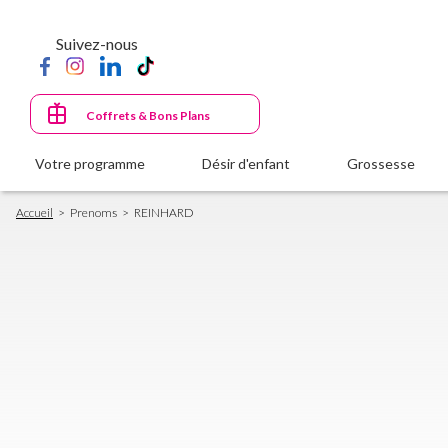
Aller
au
Suivez-nous
contenu
principal
Coffrets & Bons Plans
Votre programme
Désir d'enfant
Grossesse
Fil
Accueil
Prenoms
REINHARD
d'Ariane