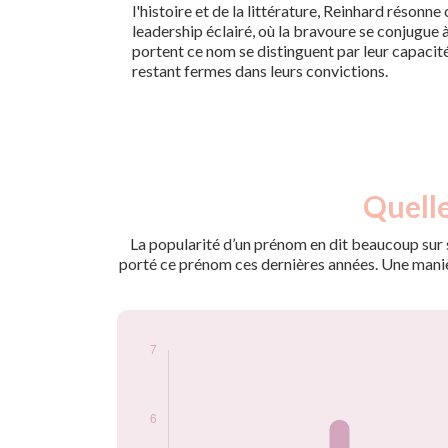
l'histoire et de la littérature, Reinhard réso
leadership éclairé, où la bravoure se conjugue à
portent ce nom se distinguent par leur capacité 
restant fermes dans leurs convictions.
Nouveaux-
Quelle
Année
nés
1900
3
La popularité d’un prénom en dit beaucoup sur s
1901
3
porté ce prénom ces dernières années. Une manière
1903
6
1904
4
1905
4
1906
7
1910
4
1911
4
1915
3
1941
3