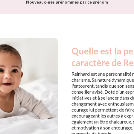
Nouveaux-nés prénommés par ce prénom
Quelle est la pe
caractère de Re
Reinhard est une personnalité 
charisme. Sa nature dynamique 
l'entourent, tandis que son sens
conseiller avisé. Doté d'un espr
initiatives et à se lancer dans
changement avec enthousiasme e
courage lui permettent de faire
encourageant les autres à expr
également un être chaleureux, 
et motivation à son entourage, f
moments de besoin.