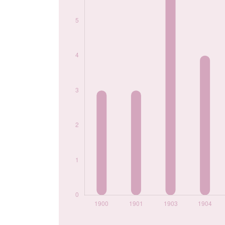
1942
7
1943
6
1944
7
1949
7
1952
3
Popularité du
prénom Reinhard
par année