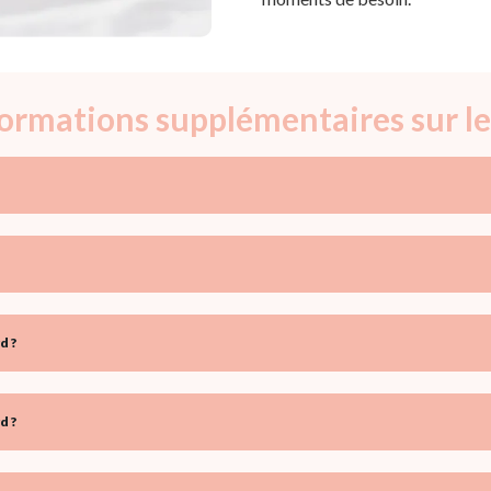
nformations supplémentaires sur l
d ?
d ?