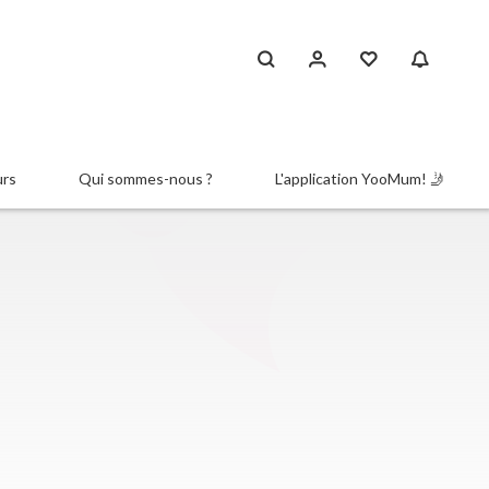
urs
Qui sommes-nous ?
L'application YooMum! 🤳