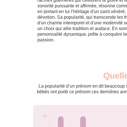
racines guerrières qui célèbrent la gloire et
sonorité puissante et affirmée, résonne comm
en portant en lui l'héritage d'un saint vénéré
dévotion. Sa popularité, qui transcende les f
d'un charme intemporel et d'une modernité s
un choix qui allie tradition et audace. En 
personnalité dynamique, prête à conquérir l
passion.
Nouveaux-
Quell
Année
nés
2009
10
La popularité d’un prénom en dit beaucoup su
2010
10
bébés ont porté ce prénom ces dernières anné
2011
5
2012
5
2014
5
2015
5
2016
5