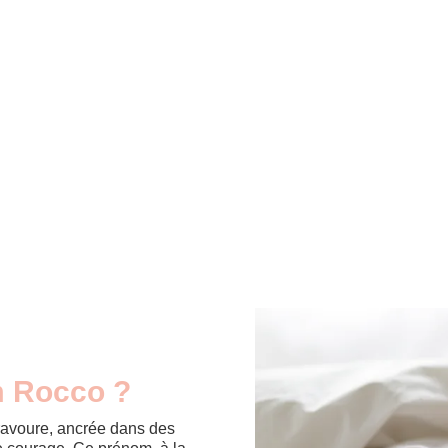
m Rocco ?
ravoure, ancrée dans des