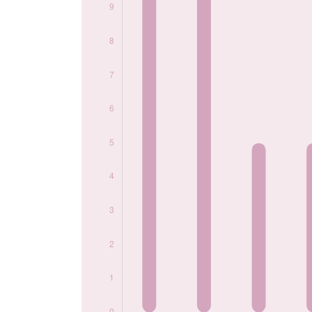
2017
5
2020
5
2021
5
2022
5
2023
5
2024
5
Popularité du
prénom Rocco par
année