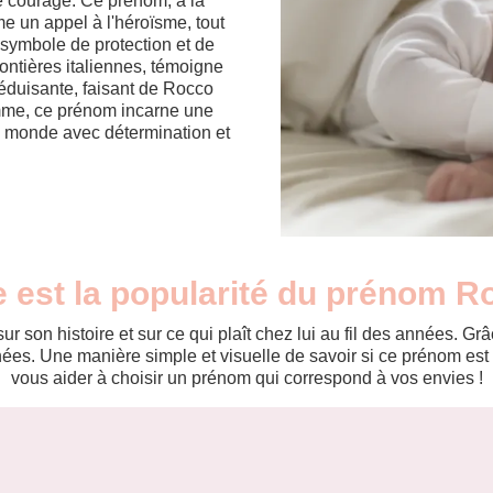
 le courage. Ce prénom, à la
e un appel à l'héroïsme, tout
, symbole de protection et de
rontières italiennes, témoigne
éduisante, faisant de Rocco
somme, ce prénom incarne une
e monde avec détermination et
e est la popularité du prénom R
r son histoire et sur ce qui plaît chez lui au fil des années. 
es. Une manière simple et visuelle de savoir si ce prénom est te
vous aider à choisir un prénom qui correspond à vos envies !