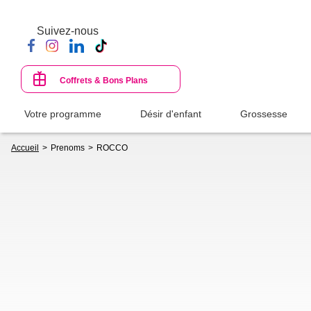
Aller
au
Suivez-nous
contenu
principal
Coffrets & Bons Plans
Votre programme
Désir d'enfant
Grossesse
Fil
Accueil
Prenoms
ROCCO
d'Ariane