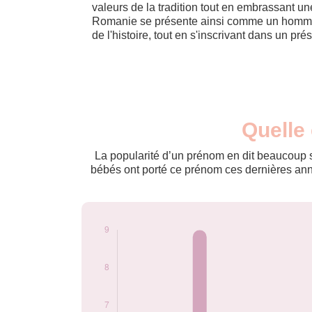
valeurs de la tradition tout en embrassant u
Romanie se présente ainsi comme un homma
de l'histoire, tout en s'inscrivant dans un pré
Nouveaux-
Quelle
Année
nés
1900
3
La popularité d’un prénom en dit beaucoup su
1901
9
bébés ont porté ce prénom ces dernières anné
1902
4
1903
3
1904
4
1906
3
1907
6
1909
8
1910
3
1911
6
1912
4