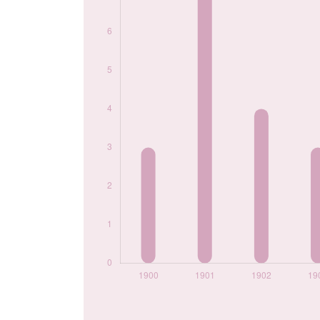
1914
3
1925
3
Popularité du
prénom Romanie
par année