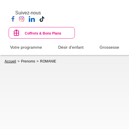
Aller
au
Suivez-nous
contenu
principal
Coffrets & Bons Plans
Votre programme
Désir d'enfant
Grossesse
Fil
Accueil
Prenoms
ROMANIE
d'Ariane