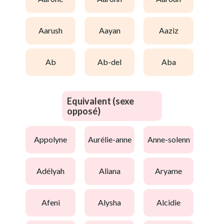
aarush
aayan
aaziz
ab
ab-del
aba
Equivalent (sexe
opposé)
appolyne
aurélie-anne
anne-solenn
adélyah
aliana
aryame
afeni
alysha
alcidie