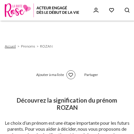
Aller
au
contenu
principal
Fil
Accueil
Prenoms
ROZAN
d'Ariane
Ajouter à ma liste
Partager
Découvrez la signification du prénom
ROZAN
Le choix d’un prénom est une étape importante pour les futurs
parents. Pour vous aider à décider, nous vous proposons de