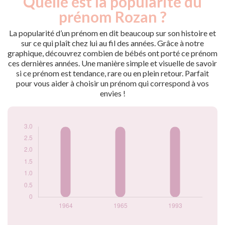
Quelle est la popularité du
Année
nés
prénom Rozan ?
1964
3
1965
3
La popularité d’un prénom en dit beaucoup sur son histoire et
1993
3
sur ce qui plaît chez lui au fil des années. Grâce à notre
graphique, découvrez combien de bébés ont porté ce prénom
Popularité du
ces dernières années. Une manière simple et visuelle de savoir
prénom Rozan par
si ce prénom est tendance, rare ou en plein retour. Parfait
année
pour vous aider à choisir un prénom qui correspond à vos
envies !