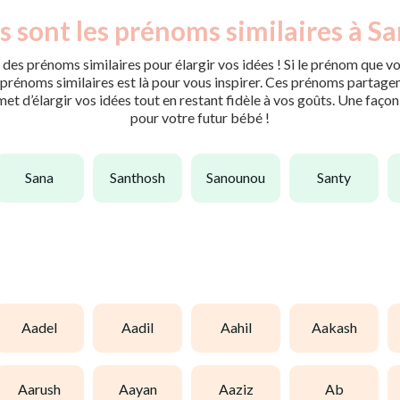
s sont les prénoms similaires à Sa
des prénoms similaires pour élargir vos idées ! Si le prénom que vo
rénoms similaires est là pour vous inspirer. Ces prénoms partagent 
met d’élargir vos idées tout en restant fidèle à vos goûts. Une faço
pour votre futur bébé !
sana
santhosh
sanounou
santy
aadel
aadil
aahil
aakash
aarush
aayan
aaziz
ab