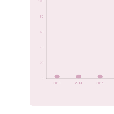
prénom Sanad par
année