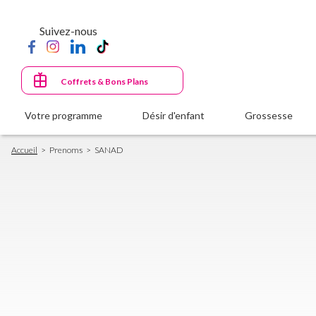
Aller
au
Suivez-nous
contenu
principal
Coffrets & Bons Plans
Votre programme
Désir d'enfant
Grossesse
Fil
Accueil
Prenoms
SANAD
d'Ariane