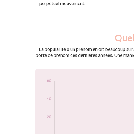
perpétuel mouvement.
Nouveaux-
Quel
Année
nés
2013
5
La popularité d’un prénom en dit beaucoup sur s
2014
5
porté ce prénom ces dernières années. Une manière
2015
5
2016
5
2017
10
2018
10
2019
5
2020
25
2021
50
2022
85
2023
90
2024
145
Popularité du