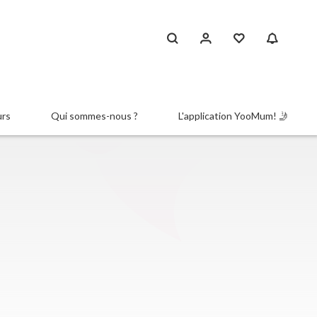
urs
Qui sommes-nous ?
L'application YooMum! 🤳