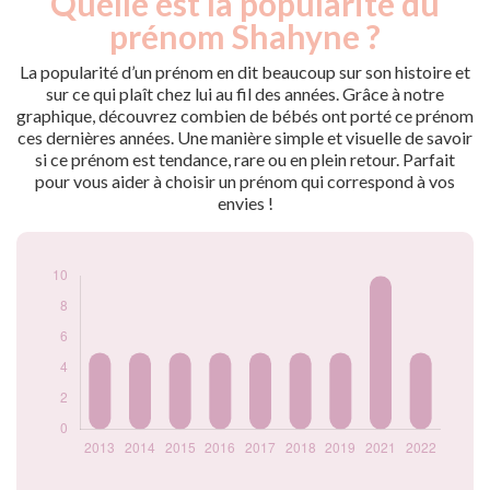
Quelle est la popularité du
Année
nés
prénom Shahyne ?
2013
5
2014
5
La popularité d’un prénom en dit beaucoup sur son histoire et
2015
5
sur ce qui plaît chez lui au fil des années. Grâce à notre
graphique, découvrez combien de bébés ont porté ce prénom
2016
5
ces dernières années. Une manière simple et visuelle de savoir
2017
5
si ce prénom est tendance, rare ou en plein retour. Parfait
2018
5
pour vous aider à choisir un prénom qui correspond à vos
2019
5
envies !
2021
10
2022
5
Popularité du
prénom Shahyne
par année