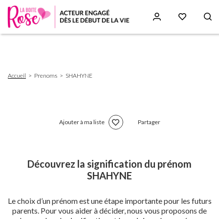
Aller
au
contenu
principal
Fil
Accueil
Prenoms
SHAHYNE
d'Ariane
Ajouter à ma liste
Partager
Découvrez la signification du prénom
SHAHYNE
Le choix d’un prénom est une étape importante pour les futurs
parents. Pour vous aider à décider, nous vous proposons de