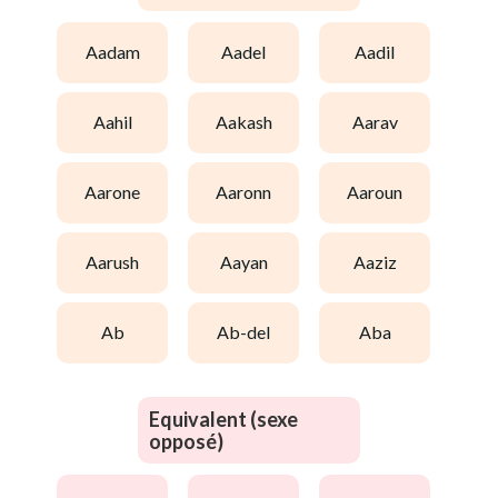
aadam
aadel
aadil
aahil
aakash
aarav
aarone
aaronn
aaroun
aarush
aayan
aaziz
ab
ab-del
aba
Equivalent (sexe
opposé)